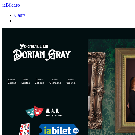
iaBilet.ro
Caută