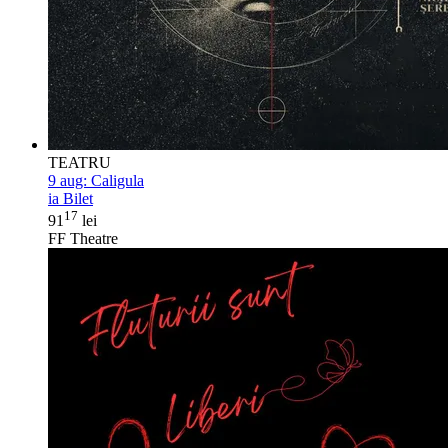
TEATRU
9 aug:
Caligula
ia Bilet
17
91
lei
FF Theatre