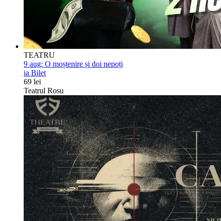
TEATRU
9 aug:
O moștenire și doi nepoți
ia Bilet
69 lei
Teatrul Rosu