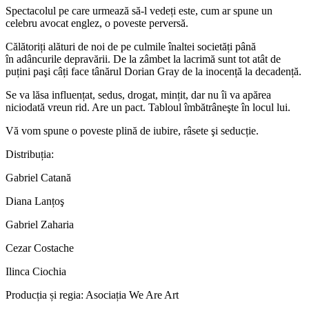
Spectacolul pe care urmează să-l vedeți este, cum ar spune un
celebru avocat englez, o poveste perversă.
Călătoriți alături de noi de pe culmile înaltei societăți până
în adâncurile depravării. De la zâmbet la lacrimă sunt tot atât de
puțini paşi câți face tânărul Dorian Gray de la inocență la decadență.
Se va lăsa influențat, sedus, drogat, mințit, dar nu îi va apărea
niciodată vreun rid. Are un pact. Tabloul îmbătrâneşte în locul lui.
Vă vom spune o poveste plină de iubire, râsete şi seducție.
Distribuția:
Gabriel Catană
Diana Lanțoş
Gabriel Zaharia
Cezar Costache
Ilinca Ciochia
Producția și regia: Asociația We Are Art