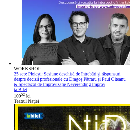
WORKSHOP
25 sep:
Ploiești: Sesiune deschisă de întrebări și răspunsuri
despre decizii profesionale cu Dragoș Pătraru și Paul Olteanu
& Spectacol de Improvizație Neverending Improv
ia Bilet
52
100
lei
Teatrul Naţiei