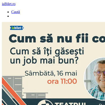
iaBilet.ro
Caută