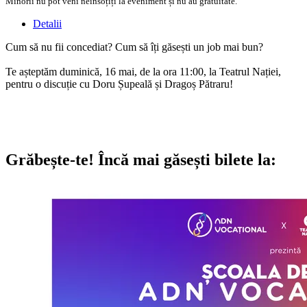
Minorii nu pot veni neînsoțiți la eveniment și nu au gratuitate.
Detalii
Cum să nu fii concediat? Cum să îți găsești un job mai bun?
Te așteptăm duminică, 16 mai, de la ora 11:00, la Teatrul Nației,
pentru o discuție cu Doru Șupeală și Dragoș Pătraru!
Grăbește-te!
Încă mai găsești bilete la: