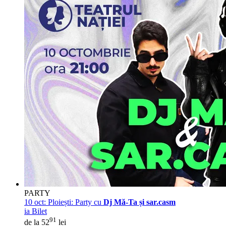
PARTY
10 oct:
Ploiești: Party cu
Dj Mă-Ta și sar.casm
ia Bilet
91
de la 52
lei