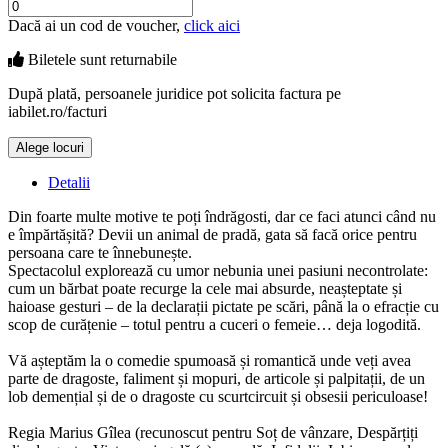
Dacă ai un cod de voucher,
click aici
Biletele sunt
returnabile
După plată, persoanele juridice pot solicita factura pe
iabilet.ro/facturi
Alege locuri
Doar o mică verificare
Detalii
Din foarte multe motive te poți îndrăgosti, dar ce faci atunci când nu
e împărtășită? Devii un animal de pradă, gata să facă orice pentru
persoana care te înnebunește.
Spectacolul explorează cu umor nebunia unei pasiuni necontrolate:
cum un bărbat poate recurge la cele mai absurde, neașteptate și
haioase gesturi – de la declarații pictate pe scări, până la o efracție cu
scop de curățenie – totul pentru a cuceri o femeie… deja logodită.
Vă așteptăm la o comedie spumoasă și romantică unde veți avea
parte de dragoste, faliment și mopuri, de articole și palpitații, de un
lob demențial și de o dragoste cu scurtcircuit și obsesii periculoase!
Regia Marius Gîlea (recunoscut pentru Soț de vânzare, Despărțiți