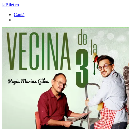
iaBilet.ro
Caută