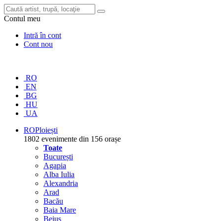
Contul meu
Intră în cont
Cont nou
RO
EN
BG
HU
UA
RO
Ploiești
1802 evenimente din 156 orașe
Toate
București
Agapia
Alba Iulia
Alexandria
Arad
Bacău
Baia Mare
Beiuș