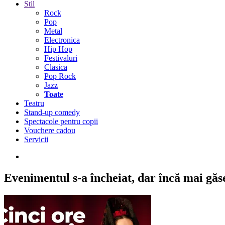
Stil
Rock
Pop
Metal
Electronica
Hip Hop
Festivaluri
Clasica
Pop Rock
Jazz
Toate
Teatru
Stand-up comedy
Spectacole pentru copii
Vouchere cadou
Servicii
Evenimentul s-a încheiat,
dar încă mai găseș