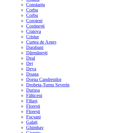
Constanța
Corbu
Corbu
Coroieni
Costinești
Craiova
Cristur
Curtea de Argeș
Darabani
Dărmănești
Deal
Dej
Deva
Doaga
Dorna Candrenilor
Drobeta-Turnu Severin
Durușa
Fălticeni
Filiași
Florești
Florești
Focșani
Galați
Ghimbav
Giurgiu