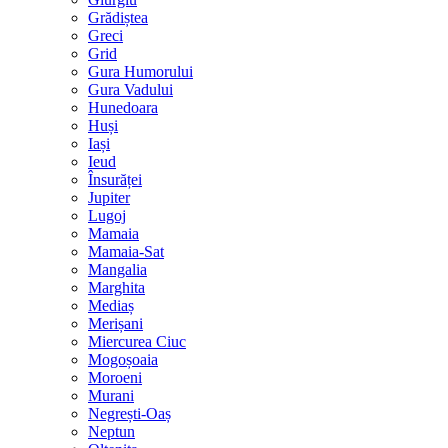
Grădiștea
Greci
Grid
Gura Humorului
Gura Vadului
Hunedoara
Huși
Iași
Ieud
Însurăței
Jupiter
Lugoj
Mamaia
Mamaia-Sat
Mangalia
Marghita
Mediaș
Merișani
Miercurea Ciuc
Mogoșoaia
Moroeni
Murani
Negrești-Oaș
Neptun