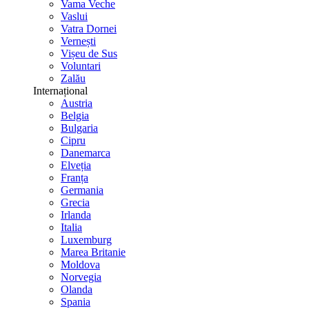
Vama Veche
Vaslui
Vatra Dornei
Vernești
Vișeu de Sus
Voluntari
Zalău
Internațional
Austria
Belgia
Bulgaria
Cipru
Danemarca
Elveția
Franța
Germania
Grecia
Irlanda
Italia
Luxemburg
Marea Britanie
Moldova
Norvegia
Olanda
Spania