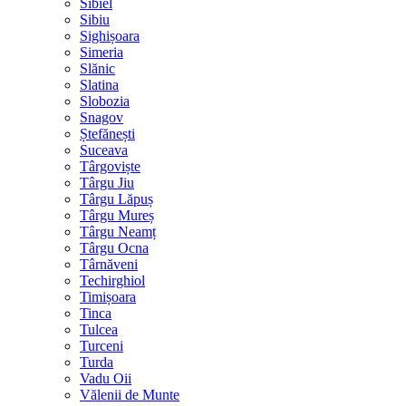
Sibiel
Sibiu
Sighișoara
Simeria
Slănic
Slatina
Slobozia
Snagov
Ștefănești
Suceava
Târgoviște
Târgu Jiu
Târgu Lăpuș
Târgu Mureș
Târgu Neamț
Târgu Ocna
Târnăveni
Techirghiol
Timișoara
Tinca
Tulcea
Turceni
Turda
Vadu Oii
Vălenii de Munte