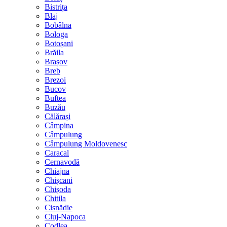
Bistrița
Blaj
Bobâlna
Bologa
Botoșani
Brăila
Brașov
Breb
Brezoi
Bucov
Buftea
Buzău
Călărași
Câmpina
Câmpulung
Câmpulung Moldovenesc
Caracal
Cernavodă
Chiajna
Chișcani
Chișoda
Chitila
Cisnădie
Cluj-Napoca
Codlea