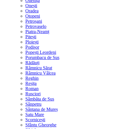
Oltenița
Onești
Oradea
Otopeni
Petroșani
Petrovaselo
Piatra-Neamț
Pitești
Ploiești
Podișor
Popești Leordeni
Porumbacu de Sus
Rădăuți
Râmnicu Sărat
Râmnicu Vâlcea
Reghin
Reșița
Roman
Rusciori
Sâmbăta de Sus
Sânpetru
Sântana de Mureș
Satu Mare
Scornicești
Sfântu Gheorghe