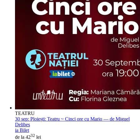
TEATRU
30 sep:
Ploiești: Teatru ~ Cinci ore cu Mario — de Miguel
Delibes
ia Bilet
32
de la 42
lei