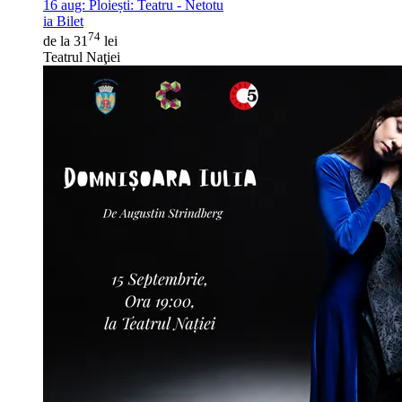
16 aug:
Ploiești: Teatru - Netotu
ia Bilet
74
de la 31
lei
Teatrul Naţiei