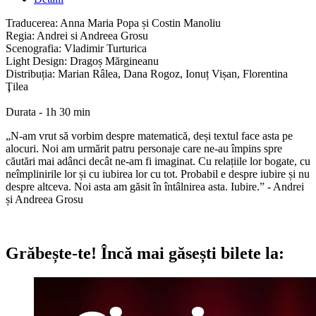
Traducerea: Anna Maria Popa și Costin Manoliu
Regia: Andrei si Andreea Grosu
Scenografia: Vladimir Turturica
Light Design: Dragoș Mărgineanu
Distribuția: Marian Râlea, Dana Rogoz, Ionuț Vișan, Florentina
Ţilea
Durata - 1h 30 min
„N-am vrut să vorbim despre matematică, deși textul face asta pe
alocuri. Noi am urmărit patru personaje care ne-au împins spre
căutări mai adânci decât ne-am fi imaginat. Cu relațiile lor bogate, cu
neîmplinirile lor și cu iubirea lor cu tot. Probabil e despre iubire și nu
despre altceva. Noi asta am găsit în întâlnirea asta. Iubire.” -
Andrei
și Andreea Grosu
Grăbește-te!
Încă mai găsești bilete la: