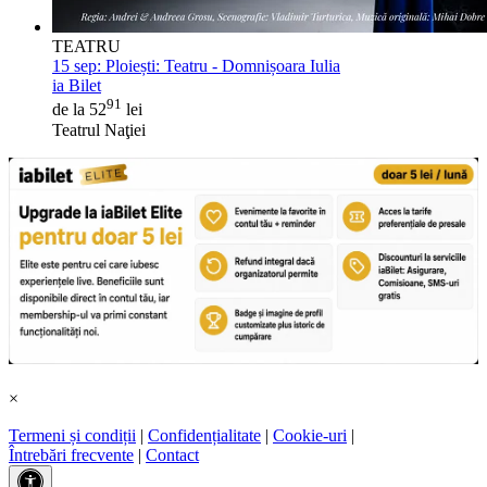
TEATRU
15 sep:
Ploiești: Teatru - Domnișoara Iulia
ia Bilet
91
de la 52
lei
Teatrul Naţiei
×
Termeni și condiții
|
Confidențialitate
|
Cookie-uri
|
Întrebări frecvente
|
Contact