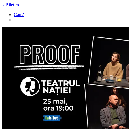
iaBilet.ro
Caută