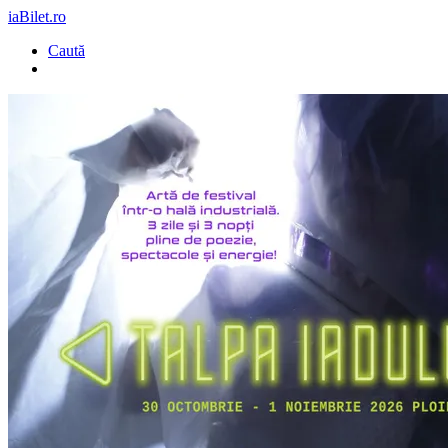
iaBilet.ro
Caută