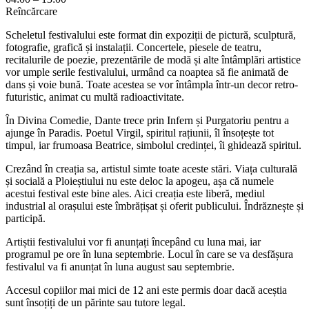
Reîncărcare
Scheletul festivalului este format din expoziții de pictură, sculptură,
fotografie, grafică și instalații. Concertele, piesele de teatru,
recitalurile de poezie, prezentările de modă și alte întâmplări artistice
vor umple serile festivalului, urmând ca noaptea să fie animată de
dans și voie bună. Toate acestea se vor întâmpla într-un decor retro-
futuristic, animat cu multă radioactivitate.
În Divina Comedie, Dante trece prin Infern și Purgatoriu pentru a
ajunge în Paradis. Poetul Virgil, spiritul rațiunii, îl însoțește tot
timpul, iar frumoasa Beatrice, simbolul credinței, îi ghidează spiritul.
Crezând în creația sa, artistul simte toate aceste stări. Viața culturală
și socială a Ploieștiului nu este deloc la apogeu, așa că numele
acestui festival este bine ales. Aici creația este liberă, mediul
industrial al orașului este îmbrățișat și oferit publicului. Îndrăznește și
participă.
Artiștii festivalului vor fi anunțați începând cu luna mai, iar
programul pe ore în luna septembrie. Locul în care se va desfășura
festivalul va fi anunțat în luna august sau septembrie.
Accesul copiilor mai mici de 12 ani este permis doar dacă aceștia
sunt însoțiți de un părinte sau tutore legal.