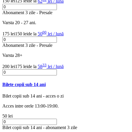
150 lei
125 lei
de la
62
lei / lună
Abonament 3 zile - Presale
Varsta 20 - 27 ani.
00
175 lei
150 lei
de la
50
lei / lună
Abonament 3 zile - Presale
Varsta 28+
33
200 lei
175 lei
de la
58
lei / lună
Bilete copii sub 14 ani
Bilet copii sub 14 ani - acces o zi
Acces intre orele 13:00-19:00.
50 lei
Bilet copii sub 14 ani - abonament 3 zile