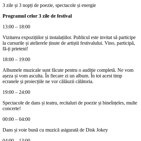
3 zile și 3 nopți de poezie, spectacole și energie
Programul celor 3 zile de festival
13:00 – 18:00
Vizitarea expozițiilor și instalațiilor. Publicul este invitat să participe
la cursurile și atelierele ținute de artiștii festivalului. Vino, participă,
fă-ți prieteni!
18:00 – 19:00
Albumele muzicale sunt făcute pentru o audiție completă. Ne vom
așeza și vom asculta. În fiecare zi un album. În tot acest timp
ecranele și proiecțiile ne vor călăuzii călătoria.
19:00 – 24:00
Spectacole de dans și teatru, recitaluri de poezie și bineînțeles, multe
concerte!
00:00 – 04:00
Dans și voie bună cu muzică asigurată de Disk Jokey
04:00 – 13:00