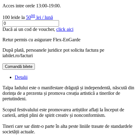
Acces intre orele 13:00-19:00.
00
100 lei
de la
50
lei / lună
Dacă ai un cod de voucher,
click aici
Retur permis cu asigurare
Flex-EnGarde
După plată, persoanele juridice pot solicita factura pe
iabilet.ro/facturi
Comandă bilete
Doar o mică verificare
Detalii
Talpa Iadului este o manifestare drăguță și independentă, născută din
dorința de a prezenta și promova creația artistică a tinerilor de
pretutindeni.
Scopul festivalului este promovarea artiștilor aflați la început de
carieră, artiști plini de spirit creativ și nonconformism.
Tineri care sar dintr-o parte în alta peste liniile trasate de standardele
societății actuale.