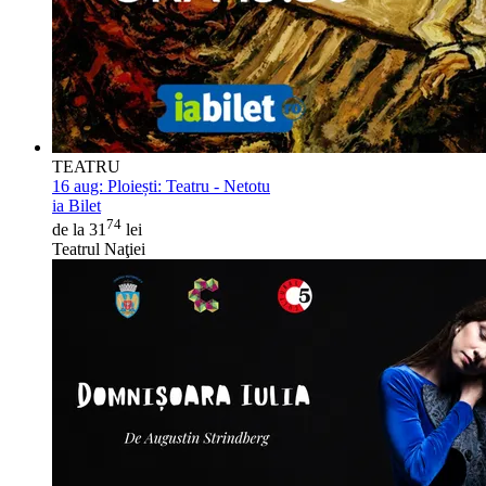
TEATRU
16 aug:
Ploiești: Teatru - Netotu
ia Bilet
74
de la 31
lei
Teatrul Naţiei