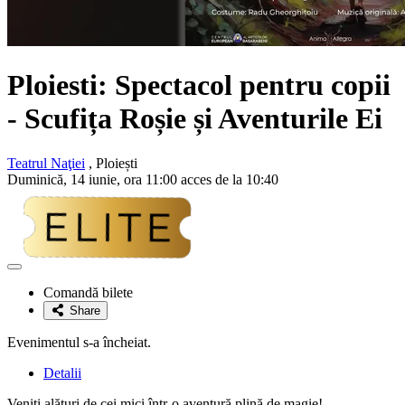
Ploiesti: Spectacol pentru copii
- Scufița Roșie și Aventurile Ei
Teatrul Naţiei
, Ploiești
Duminică, 14 iunie, ora 11:00 acces de la 10:40
Adaugă
la
Comandă bilete
favorite
Share
Evenimentul s-a încheiat.
Detalii
Veniți alături de cei mici într-o aventură plină de magie!