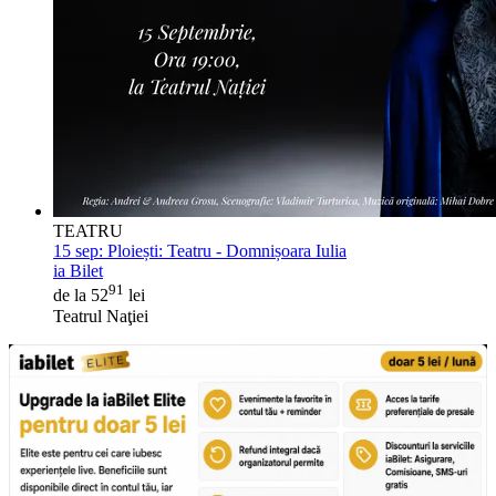
TEATRU
15 sep:
Ploiești: Teatru - Domnișoara Iulia
ia Bilet
91
de la 52
lei
Teatrul Naţiei