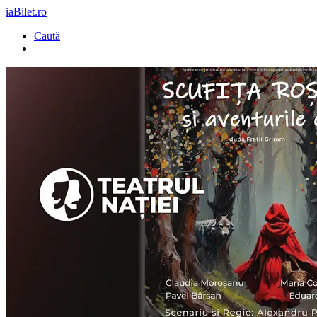
iaBilet.ro
Caută