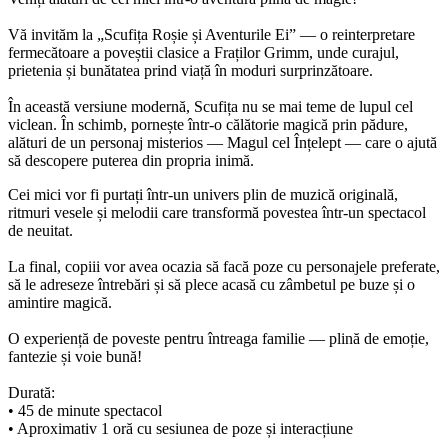
Vă invităm la „Scufița Roșie și Aventurile Ei” — o reinterpretare
fermecătoare a poveștii clasice a Fraților Grimm, unde curajul,
prietenia și bunătatea prind viață în moduri surprinzătoare.
În această versiune modernă, Scufița nu se mai teme de lupul cel
viclean. În schimb, pornește într-o călătorie magică prin pădure,
alături de un personaj misterios — Magul cel Înțelept — care o ajută
să descopere puterea din propria inimă.
Cei mici vor fi purtați într-un univers plin de muzică originală,
ritmuri vesele și melodii care transformă povestea într-un spectacol
de neuitat.
La final, copiii vor avea ocazia să facă poze cu personajele preferate,
să le adreseze întrebări și să plece acasă cu zâmbetul pe buze și o
amintire magică.
O experiență de poveste pentru întreaga familie — plină de emoție,
fantezie și voie bună!
Durată:
• 45 de minute spectacol
• Aproximativ 1 oră cu sesiunea de poze și interacțiune