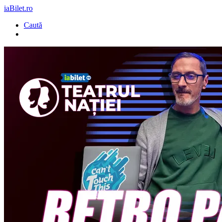
iaBilet.ro
Caută