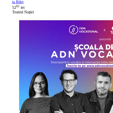
ia Bilet
91
52
lei
Teatrul Naţiei