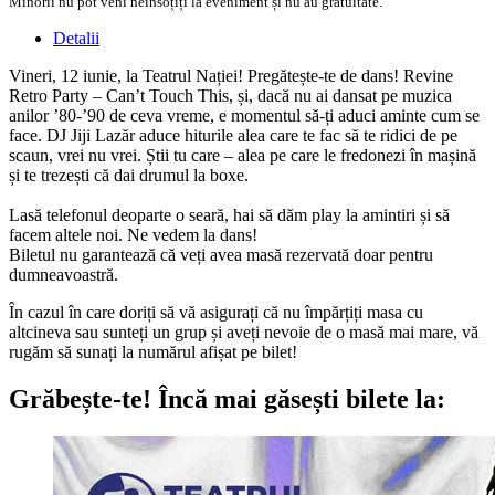
Minorii nu pot veni neînsoțiți la eveniment și nu au gratuitate.
Detalii
Vineri, 12 iunie, la Teatrul Nației! Pregătește-te de dans! Revine
Retro Party – Can’t Touch This, și, dacă nu ai dansat pe muzica
anilor ’80-’90 de ceva vreme, e momentul să-ți aduci aminte cum se
face. DJ Jiji Lazăr aduce hiturile alea care te fac să te ridici de pe
scaun, vrei nu vrei. Știi tu care – alea pe care le fredonezi în mașină
și te trezești că dai drumul la boxe.
Lasă telefonul deoparte o seară, hai să dăm play la amintiri și să
facem altele noi. Ne vedem la dans!
Biletul nu garantează că veți avea masă rezervată doar pentru
dumneavoastră.
În cazul în care doriți să vă asigurați că nu împărțiți masa cu
altcineva sau sunteți un grup și aveți nevoie de o masă mai mare, vă
rugăm să sunați la numărul afișat pe bilet!
Grăbește-te!
Încă mai găsești bilete la: