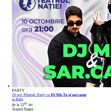
PARTY
10 oct:
Ploiești: Party cu
Dj Mă-Ta și sar.casm
ia Bilet
91
de la 52
lei
Teatrul Naţiei