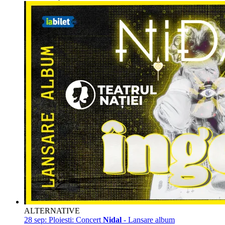
ALTERNATIVE
28 sep:
Ploiesti: Concert
Nidal
- Lansare album