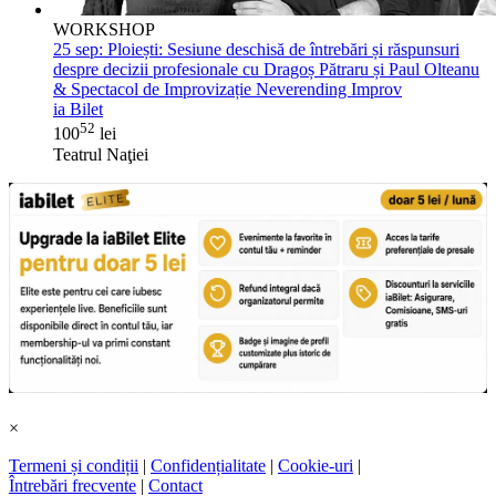
WORKSHOP
25 sep:
Ploiești: Sesiune deschisă de întrebări și răspunsuri
despre decizii profesionale cu Dragoș Pătraru și Paul Olteanu
& Spectacol de Improvizație Neverending Improv
ia Bilet
52
100
lei
Teatrul Naţiei
×
Termeni și condiții
|
Confidențialitate
|
Cookie-uri
|
Întrebări frecvente
|
Contact