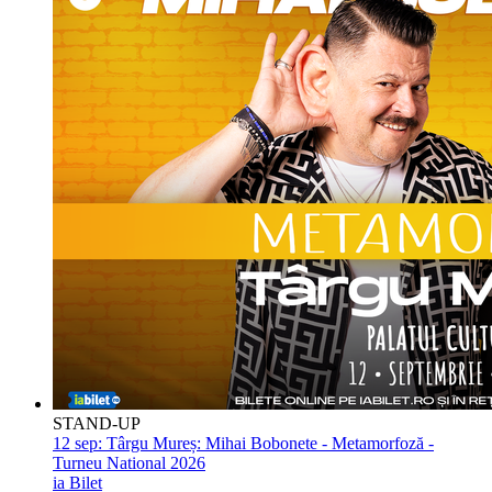
STAND-UP
12 sep:
Târgu Mureș: Mihai Bobonete - Metamorfoză -
Turneu National 2026
ia Bilet