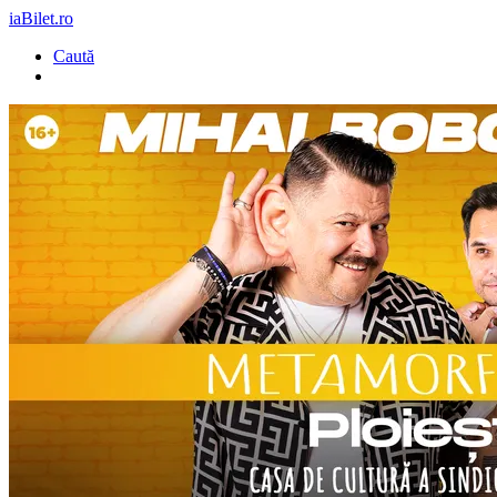
iaBilet.ro
Caută