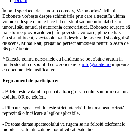
Detalii
În noul spectacol de stand-up comedy, Metamorfoză, Mihai
Bobonete vorbește despre schimbările prin care a trecut în ultima
vreme și despre cum le face față în stilul său inconfundabil. Cu
umorul său natural și autoironia caracteristică, Bobonete reușește să
transforme provocările vieții în povești savuroase, pline de haz.
Ca și anul trecut, spectacolul va fi deschis de prietenul și colegul său
de scenă, Mihai Rait, pregătind perfect atmosfera pentru o seară de
râs pe săturate.
* Biletele pentru persoanele cu handicap se pot obtine gratuit in
limita stocului disponibil cu o solicitare la
info@iabilet.ro
impreuna
cu documentele justificative.
Regulament de participare:
- Biletul este valabil imprimat alb-negru sau color sau prin scanarea
codului QR pe telefon.
- Filmarea spectacolului este strict interzis! Filmarea neautorizată
reprezintă o încălcare a legilor aplicabile.
- Pe toata durata spectacolului va rugam sa nu folositi telefoanele
mobile si sa le utilizati pe modul vibratii/silentios.