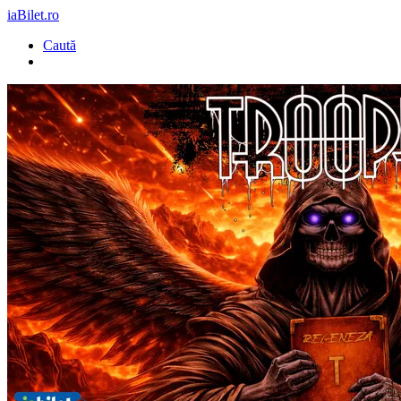
iaBilet.ro
Caută