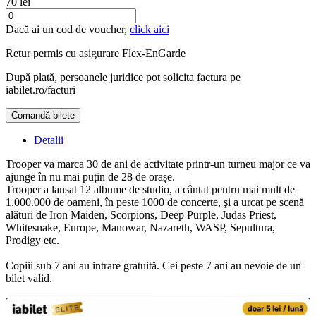
70 lei
Dacă ai un cod de voucher,
click aici
Retur permis cu asigurare
Flex-EnGarde
După plată, persoanele juridice pot solicita factura pe
iabilet.ro/facturi
Comandă bilete
Doar o mică verificare
Detalii
Trooper va marca 30 de ani de activitate printr-un turneu major ce va
ajunge în nu mai puțin de 28 de orașe.
Trooper a lansat 12 albume de studio, a cântat pentru mai mult de
1.000.000 de oameni, în peste 1000 de concerte, şi a urcat pe scenă
alături de Iron Maiden, Scorpions, Deep Purple, Judas Priest,
Whitesnake, Europe, Manowar, Nazareth, WASP, Sepultura,
Prodigy etc.
Copiii sub 7 ani au intrare gratuită. Cei peste 7 ani au nevoie de un
bilet valid.