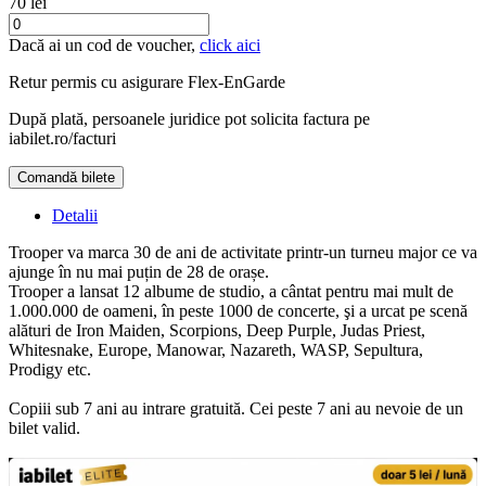
70 lei
Dacă ai un cod de voucher,
click aici
Retur permis cu asigurare
Flex-EnGarde
După plată, persoanele juridice pot solicita factura pe
iabilet.ro/facturi
Comandă bilete
Doar o mică verificare
Detalii
Trooper va marca 30 de ani de activitate printr-un turneu major ce va
ajunge în nu mai puțin de 28 de orașe.
Trooper a lansat 12 albume de studio, a cântat pentru mai mult de
1.000.000 de oameni, în peste 1000 de concerte, şi a urcat pe scenă
alături de Iron Maiden, Scorpions, Deep Purple, Judas Priest,
Whitesnake, Europe, Manowar, Nazareth, WASP, Sepultura,
Prodigy etc.
Copiii sub 7 ani au intrare gratuită. Cei peste 7 ani au nevoie de un
bilet valid.