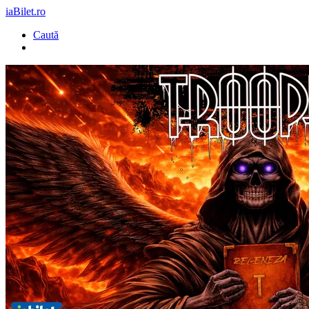
iaBilet.ro
Caută