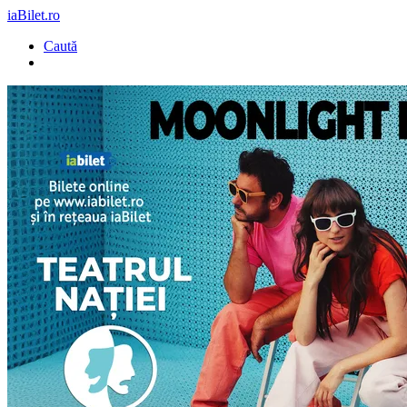
iaBilet.ro
Caută