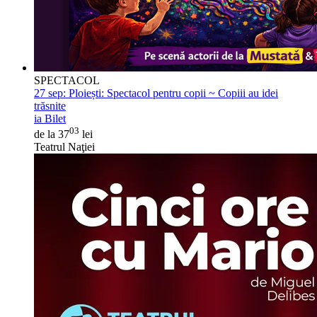
SPECTACOL
27 sep:
Ploiești: Spectacol pentru copii ~ Copiii au idei
trăsnite
ia Bilet
03
de la 37
lei
Teatrul Naţiei