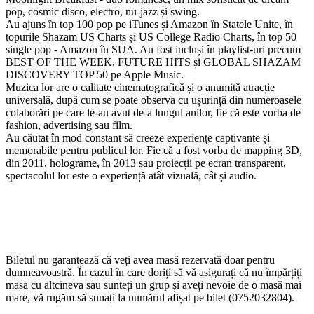
pop, cosmic disco, electro, nu-jazz și swing.
Au ajuns în top 100 pop pe iTunes și Amazon în Statele Unite, în
topurile Shazam US Charts și US College Radio Charts, în top 50
single pop - Amazon în SUA. Au fost incluși în playlist-uri precum
BEST OF THE WEEK, FUTURE HITS și GLOBAL SHAZAM
DISCOVERY TOP 50 pe Apple Music.
Muzica lor are o calitate cinematografică și o anumită atracție
universală, după cum se poate observa cu ușurință din numeroasele
colaborări pe care le-au avut de-a lungul anilor, fie că este vorba de
fashion, advertising sau film.
Au căutat în mod constant să creeze experiențe captivante și
memorabile pentru publicul lor. Fie că a fost vorba de mapping 3D,
din 2011, holograme, în 2013 sau proiecții pe ecran transparent,
spectacolul lor este o experiență atât vizuală, cât și audio.
Biletul nu garantează că veți avea masă rezervată doar pentru
dumneavoastră. În cazul în care doriți să vă asigurați că nu împărțiți
masa cu altcineva sau sunteți un grup și aveți nevoie de o masă mai
mare, vă rugăm să sunați la numărul afișat pe bilet (0752032804).