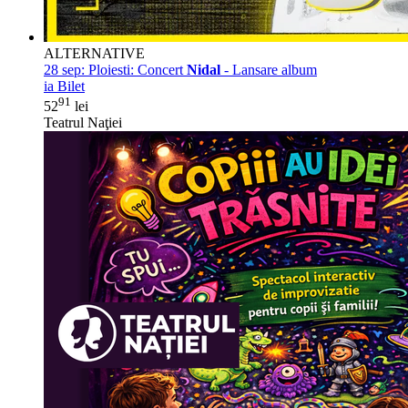
ALTERNATIVE
28 sep:
Ploiesti: Concert
Nidal
- Lansare album
ia Bilet
91
52
lei
Teatrul Naţiei