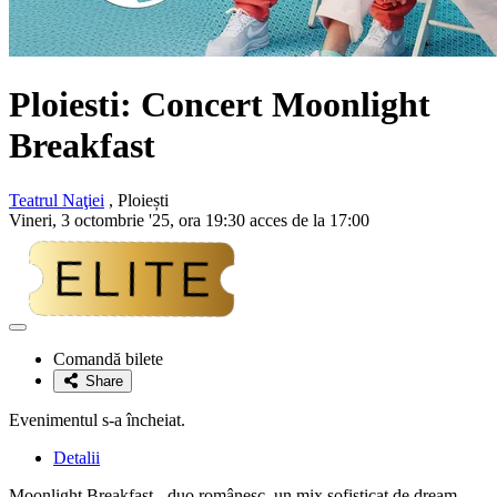
Ploiesti: Concert
Moonlight
Breakfast
Teatrul Naţiei
, Ploiești
Vineri, 3 octombrie '25, ora 19:30 acces de la 17:00
Adaugă
la
Comandă bilete
favorite
Share
Evenimentul s-a încheiat.
Detalii
Moonlight Breakfast - duo românesc, un mix sofisticat de dream