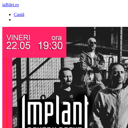
iaBilet.ro
Caută