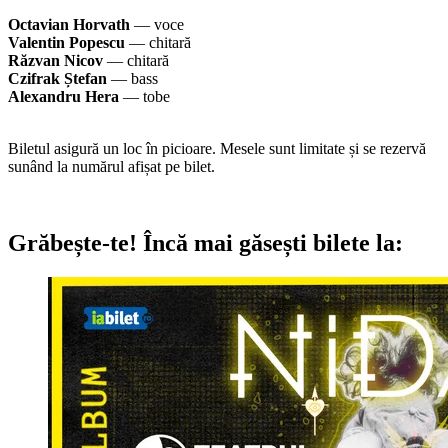
Octavian Horvath
— voce
Valentin Popescu
— chitară
Răzvan Nicov
— chitară
Czifrak Ștefan
— bass
Alexandru Hera
— tobe
Biletul asigură un loc în picioare. Mesele sunt limitate și se rezervă
sunând la numărul afișat pe bilet.
Grăbește-te!
Încă mai găsești bilete la: