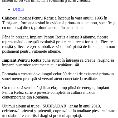
Minorii nu pot veni neînsoțiți la eveniment și nu au gratuitate.
Detalii
Călătoria Implant Pentru Refuz a început în vara anului 1995 în
Timișoara, formația ieșind în evidență printr-un sunet nou, specific și
cu un mesaj direct, profund ancorat în actualitate.
Până în prezent, Implant Pentru Refuz a lansat 9 albume, fiecare
reprezentând o treaptă evolutivă prin care a trecut formația. Fiecare
reușită și fiecare eșec simbolizează o nouă piatră de fundație, un nou
postament pentru viitoarele albume.
Implant Pentru Refuz
pune suflet în întreaga sa creație, reușind să
împartă puternice sentimente cu ascultătorii săi.
Formația a crescut de-a lungul celor 30 de ani de existență printr-un
sunet mereu proaspăt și versuri atent conectate la realitate.
Cu o muzică sensibilă și în același timp plină de energie, Implant
Pentru Refuz scrie o poveste completă în cultura muzicii
contemporane din România.
Ultimul album al trupei, SUBRADAR, lansat în anul 2019,
celebrează prieteni și prietenii, cuprinzând în totalitate piese realizate
în colaborare cu artiști dragi și prieteni apropiați.