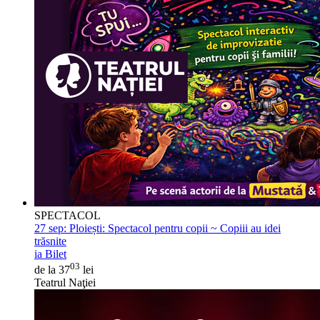
SPECTACOL
27 sep:
Ploiești: Spectacol pentru copii ~ Copiii au idei
trăsnite
ia Bilet
03
de la 37
lei
Teatrul Naţiei