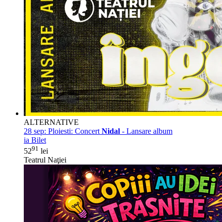
ALTERNATIVE
28 sep:
Ploiesti: Concert
Nidal
- Lansare album
ia Bilet
91
52
lei
Teatrul Naţiei