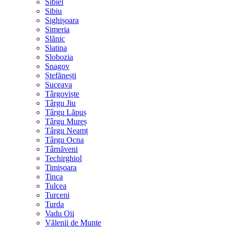
Sibiel
Sibiu
Sighișoara
Simeria
Slănic
Slatina
Slobozia
Snagov
Ștefănești
Suceava
Târgoviște
Târgu Jiu
Târgu Lăpuș
Târgu Mureș
Târgu Neamț
Târgu Ocna
Târnăveni
Techirghiol
Timișoara
Tinca
Tulcea
Turceni
Turda
Vadu Oii
Vălenii de Munte