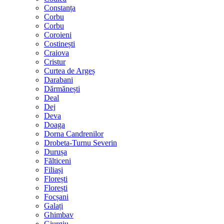
Constanța
Corbu
Corbu
Coroieni
Costinești
Craiova
Cristur
Curtea de Argeș
Darabani
Dărmănești
Deal
Dej
Deva
Doaga
Dorna Candrenilor
Drobeta-Turnu Severin
Durușa
Fălticeni
Filiași
Florești
Florești
Focșani
Galați
Ghimbav
Giurgiu