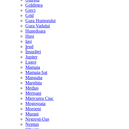
Grădiștea
Greci
Grid
Gura Humorului
Gura Vadului
Hunedoara
Huși
Iași
Ieud
Însurăței
Jupiter
Lugoj
Mamaia
Mamaia-Sat
Mangalia
Marghita
Mediaș
Merișani
Miercurea Ciuc
Mogoșoaia
Moroeni
Murani
Negrești-Oaș
Neptun