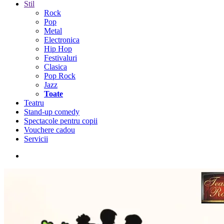
Stil
Rock
Pop
Metal
Electronica
Hip Hop
Festivaluri
Clasica
Pop Rock
Jazz
Toate
Teatru
Stand-up comedy
Spectacole pentru copii
Vouchere cadou
Servicii