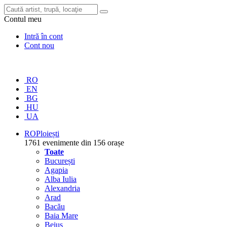
Contul meu
Intră în cont
Cont nou
RO
EN
BG
HU
UA
RO
Ploiești
1761 evenimente din 156 orașe
Toate
București
Agapia
Alba Iulia
Alexandria
Arad
Bacău
Baia Mare
Beiuș