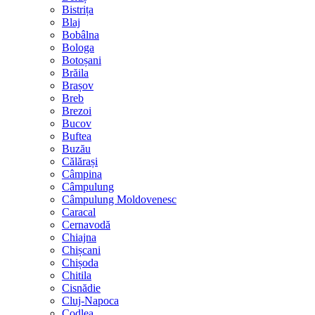
Bistrița
Blaj
Bobâlna
Bologa
Botoșani
Brăila
Brașov
Breb
Brezoi
Bucov
Buftea
Buzău
Călărași
Câmpina
Câmpulung
Câmpulung Moldovenesc
Caracal
Cernavodă
Chiajna
Chișcani
Chișoda
Chitila
Cisnădie
Cluj-Napoca
Codlea