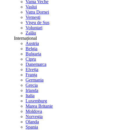
Vama Veche
Vaslui
Vatra Dornei
Vernești
Vișeu de Sus
Voluntari
Zalău
Internațional
Austria
Belgia
Bulgaria
Cipru
Danemarca
Elveția
Franța
Germania
Grecia
Irlanda
Italia
Luxemburg
Marea Britanie
Moldova
Norvegia
Olanda
Spania