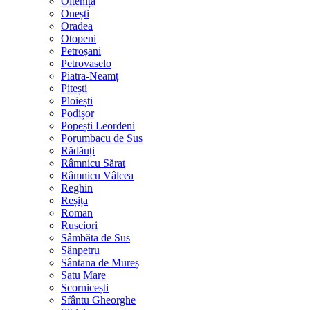
Oltenița
Onești
Oradea
Otopeni
Petroșani
Petrovaselo
Piatra-Neamț
Pitești
Ploiești
Podișor
Popești Leordeni
Porumbacu de Sus
Rădăuți
Râmnicu Sărat
Râmnicu Vâlcea
Reghin
Reșița
Roman
Rusciori
Sâmbăta de Sus
Sânpetru
Sântana de Mureș
Satu Mare
Scornicești
Sfântu Gheorghe