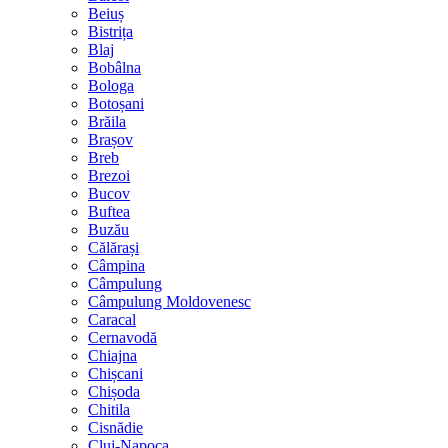
Beiuș
Bistrița
Blaj
Bobâlna
Bologa
Botoșani
Brăila
Brașov
Breb
Brezoi
Bucov
Buftea
Buzău
Călărași
Câmpina
Câmpulung
Câmpulung Moldovenesc
Caracal
Cernavodă
Chiajna
Chișcani
Chișoda
Chitila
Cisnădie
Cluj-Napoca