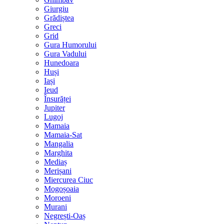
Giurgiu
Grădiștea
Greci
Grid
Gura Humorului
Gura Vadului
Hunedoara
Huși
Iași
Ieud
Însurăței
Jupiter
Lugoj
Mamaia
Mamaia-Sat
Mangalia
Marghita
Mediaș
Merișani
Miercurea Ciuc
Mogoșoaia
Moroeni
Murani
Negrești-Oaș