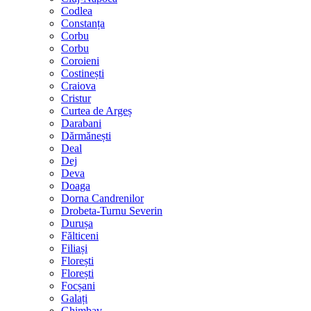
Codlea
Constanța
Corbu
Corbu
Coroieni
Costinești
Craiova
Cristur
Curtea de Argeș
Darabani
Dărmănești
Deal
Dej
Deva
Doaga
Dorna Candrenilor
Drobeta-Turnu Severin
Durușa
Fălticeni
Filiași
Florești
Florești
Focșani
Galați
Ghimbav