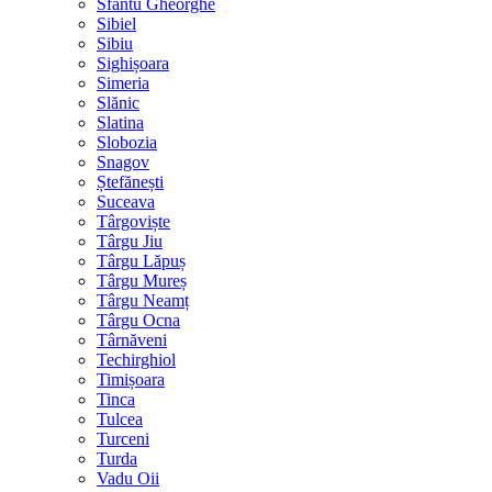
Sfântu Gheorghe
Sibiel
Sibiu
Sighișoara
Simeria
Slănic
Slatina
Slobozia
Snagov
Ștefănești
Suceava
Târgoviște
Târgu Jiu
Târgu Lăpuș
Târgu Mureș
Târgu Neamț
Târgu Ocna
Târnăveni
Techirghiol
Timișoara
Tinca
Tulcea
Turceni
Turda
Vadu Oii