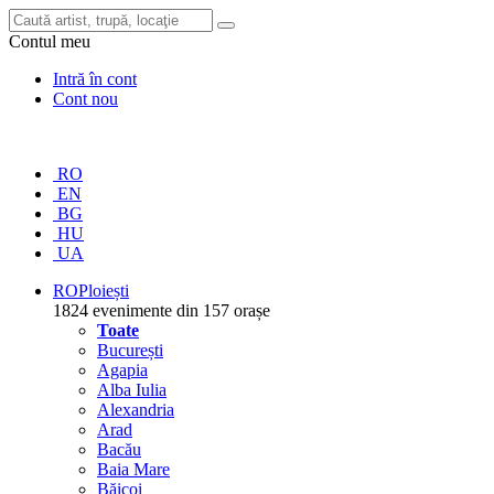
Contul meu
Intră în cont
Cont nou
RO
EN
BG
HU
UA
RO
Ploiești
1824 evenimente din 157 orașe
Toate
București
Agapia
Alba Iulia
Alexandria
Arad
Bacău
Baia Mare
Băicoi