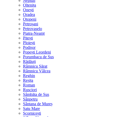
Neptun
Oltenița
Onești
Oradea
Otopeni
Petroșani
Petrovaselo
Piatra-Neamț
Pitești
Ploiești
Podișor
Popești Leordeni
Porumbacu de Sus
Rădăuți
Râmnicu Sărat
Râmnicu Vâlcea
Reghin
Reșița
Roman
Rusciori
Sâmbăta de Sus
Sânpetru
Sântana de Mureș
Satu Mare
Scornicești