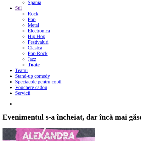
Spania
Stil
Rock
Pop
Metal
Electronica
Hip Hop
Festivaluri
Clasica
Pop Rock
Jazz
Toate
Teatru
Stand-up comedy
Spectacole pentru copii
Vouchere cadou
Servicii
Evenimentul s-a încheiat,
dar încă mai găseș