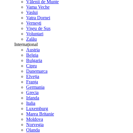
Vălenii de Munte
Vama Veche
Vaslui
Vatra Dornei
Vernești
Vișeu de Sus
Voluntari
Zalău
Internațional
Austria
Belgia
Bulgaria
Cipru
Danemarca
Elveția
Franța
Germania
Grecia
Irlanda
Italia
Luxemburg
Marea Britanie
Moldova
Norvegia
Olanda