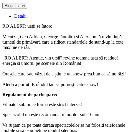
Alege locuri
Doar o mică verificare
Detalii
RO ALERT: urșii se întorc!
Micutzu, Geo Adrian, George Dumitru și Alex Ioniță revin după
turneul de primăvară care a ridicat standardele de stand-up la cote
maxime de râs.
„RO ALERT: Atenție, vin urșii” revine toamna asta să readucă
energia și umorul pe scenele din România!
Orașele care i-au văzut deja știu: e un show prea bun ca să nu râzi!
Alerta a pornit! E rândul tău să pornești către show!
Regulament de participare:
Filmatul sub orice forma este strict interzis!
Spectacolul nu este recomandat minorilor sub 16 ani.
Va rugam ca pe toata durata spectacolelor sa nu folositi telefoanele
mobile si sa le puneti pe modul silentios.