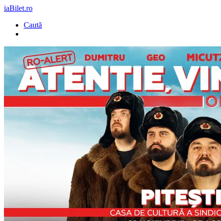
iaBilet.ro
Caută