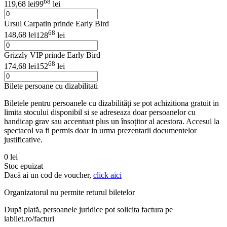
68
119,68 lei
99
lei
Ursul Carpatin prinde Early Bird
68
148,68 lei
128
lei
Grizzly VIP prinde Early Bird
68
174,68 lei
152
lei
Bilete persoane cu dizabilitati
Biletele pentru persoanele cu dizabilități se pot achizitiona gratuit in
limita stocului disponibil si se adreseaza doar persoanelor cu
handicap grav sau accentuat plus un însoțitor al acestora. Accesul la
spectacol va fi permis doar in urma prezentarii documentelor
justificative.
0 lei
Stoc epuizat
Dacă ai un cod de voucher,
click aici
Organizatorul nu permite returul biletelor
După plată, persoanele juridice pot solicita factura pe
iabilet.ro/facturi