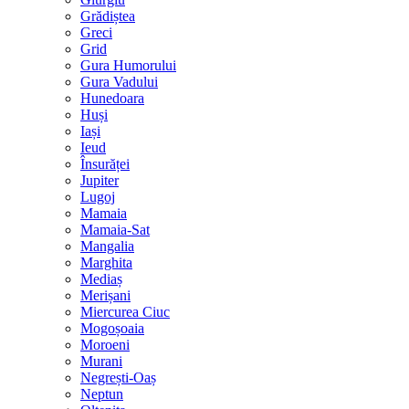
Grădiștea
Greci
Grid
Gura Humorului
Gura Vadului
Hunedoara
Huși
Iași
Ieud
Însurăței
Jupiter
Lugoj
Mamaia
Mamaia-Sat
Mangalia
Marghita
Mediaș
Merișani
Miercurea Ciuc
Mogoșoaia
Moroeni
Murani
Negrești-Oaș
Neptun