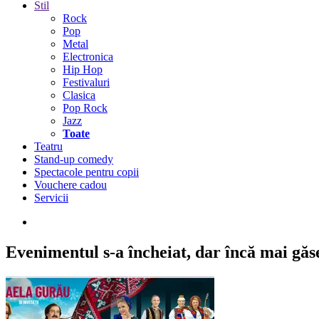
Stil
Rock
Pop
Metal
Electronica
Hip Hop
Festivaluri
Clasica
Pop Rock
Jazz
Toate
Teatru
Stand-up comedy
Spectacole pentru copii
Vouchere cadou
Servicii
Evenimentul s-a încheiat,
dar încă mai găseș