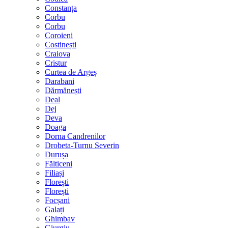
Constanța
Corbu
Corbu
Coroieni
Costinești
Craiova
Cristur
Curtea de Argeș
Darabani
Dărmănești
Deal
Dej
Deva
Doaga
Dorna Candrenilor
Drobeta-Turnu Severin
Durușa
Fălticeni
Filiași
Florești
Florești
Focșani
Galați
Ghimbav
Giurgiu