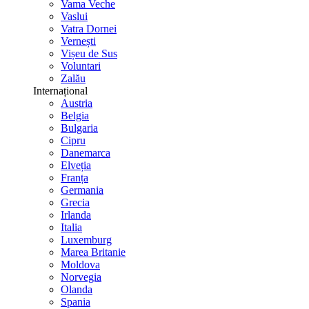
Vama Veche
Vaslui
Vatra Dornei
Vernești
Vișeu de Sus
Voluntari
Zalău
Internațional
Austria
Belgia
Bulgaria
Cipru
Danemarca
Elveția
Franța
Germania
Grecia
Irlanda
Italia
Luxemburg
Marea Britanie
Moldova
Norvegia
Olanda
Spania