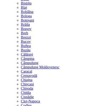
Bistrița
Blaj
Bobâlna
Bologa
Botoșani
Brăila
Brașov
Breb
Brezoi
Bucov
Buftea
Buzău
Călărași
Câmpina
Câmpulung
Câmpulung Moldovenesc
Caracal
Cernavodă
Chiajna
Chișcani
Chișoda
Chitila
Cisnădie
Cluj-Napoca
Codlea