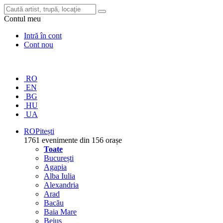
Contul meu
Intră în cont
Cont nou
RO
EN
BG
HU
UA
RO
Pitești
1761 evenimente din 156 orașe
Toate
București
Agapia
Alba Iulia
Alexandria
Arad
Bacău
Baia Mare
Beiuș