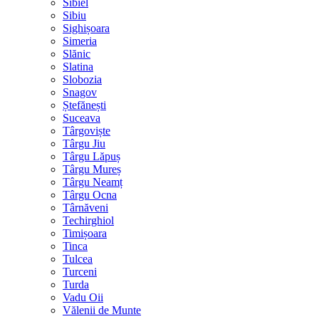
Sibiel
Sibiu
Sighișoara
Simeria
Slănic
Slatina
Slobozia
Snagov
Ștefănești
Suceava
Târgoviște
Târgu Jiu
Târgu Lăpuș
Târgu Mureș
Târgu Neamț
Târgu Ocna
Târnăveni
Techirghiol
Timișoara
Tinca
Tulcea
Turceni
Turda
Vadu Oii
Vălenii de Munte