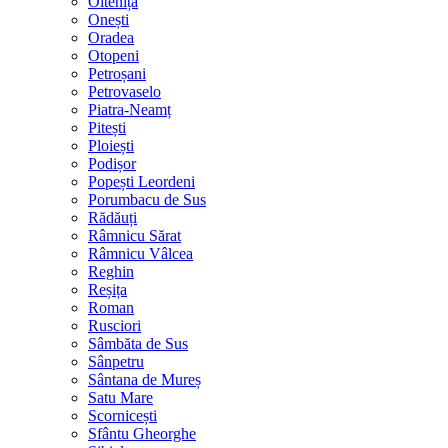
Oltenița
Onești
Oradea
Otopeni
Petroșani
Petrovaselo
Piatra-Neamț
Pitești
Ploiești
Podișor
Popești Leordeni
Porumbacu de Sus
Rădăuți
Râmnicu Sărat
Râmnicu Vâlcea
Reghin
Reșița
Roman
Rusciori
Sâmbăta de Sus
Sânpetru
Sântana de Mureș
Satu Mare
Scornicești
Sfântu Gheorghe