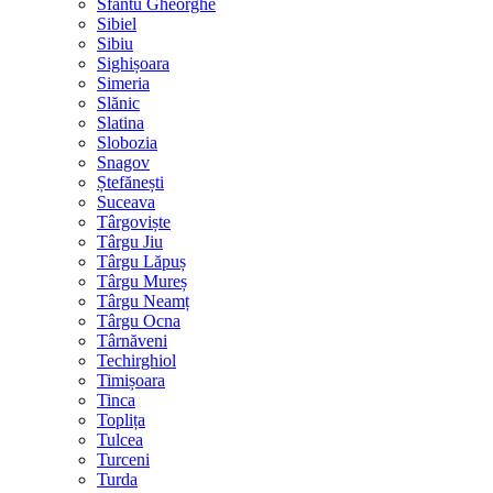
Sfântu Gheorghe
Sibiel
Sibiu
Sighișoara
Simeria
Slănic
Slatina
Slobozia
Snagov
Ștefănești
Suceava
Târgoviște
Târgu Jiu
Târgu Lăpuș
Târgu Mureș
Târgu Neamț
Târgu Ocna
Târnăveni
Techirghiol
Timișoara
Tinca
Toplița
Tulcea
Turceni
Turda