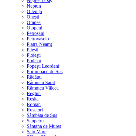
Negrești-Oaș
Neptun
Oltenița
Onești
Oradea
Otopeni
Petroșani
Petrovaselo
Piatra-Neamț
Pitești
Ploiești
Podișor
Popești Leordeni
Porumbacu de Sus
Rădăuți
Râmnicu Sărat
Râmnicu Vâlcea
Reghin
Reșița
Roman
Rusciori
Sâmbăta de Sus
Sânpetru
Sântana de Mureș
Satu Mare