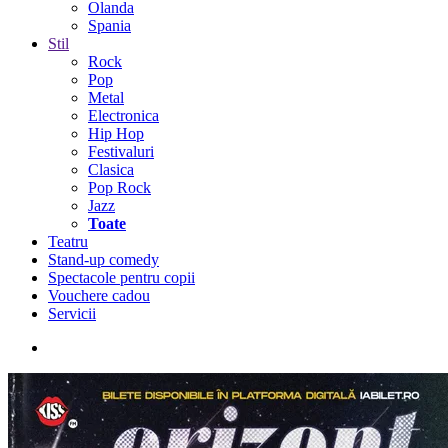
Olanda
Spania
Stil
Rock
Pop
Metal
Electronica
Hip Hop
Festivaluri
Clasica
Pop Rock
Jazz
Toate
Teatru
Stand-up comedy
Spectacole pentru copii
Vouchere cadou
Servicii