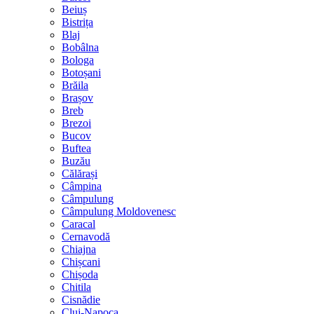
Beiuș
Bistrița
Blaj
Bobâlna
Bologa
Botoșani
Brăila
Brașov
Breb
Brezoi
Bucov
Buftea
Buzău
Călărași
Câmpina
Câmpulung
Câmpulung Moldovenesc
Caracal
Cernavodă
Chiajna
Chișcani
Chișoda
Chitila
Cisnădie
Cluj-Napoca