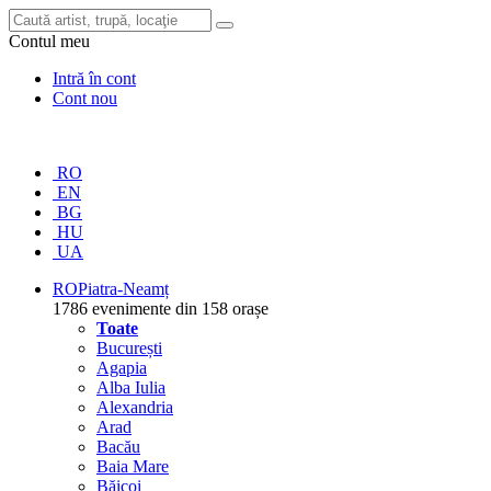
Contul meu
Intră în cont
Cont nou
RO
EN
BG
HU
UA
RO
Piatra-Neamț
1786 evenimente din 158 orașe
Toate
București
Agapia
Alba Iulia
Alexandria
Arad
Bacău
Baia Mare
Băicoi