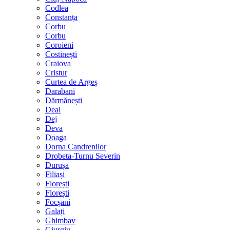
Codlea
Constanța
Corbu
Corbu
Coroieni
Costinești
Craiova
Cristur
Curtea de Argeș
Darabani
Dărmănești
Deal
Dej
Deva
Doaga
Dorna Candrenilor
Drobeta-Turnu Severin
Durușa
Filiași
Florești
Florești
Focșani
Galați
Ghimbav
Giurgiu