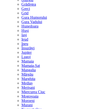
Grădiștea
Greci
Grid
Gura Humorului
Gura Vadului
Hunedoara
Huși
Iași
Ieud
Ineu
Însurăței
Jupiter
Lugoj
Mamaia
Mamaia-Sat
Mangalia
Mărgău
Marghita
Mediaș
Merișani
Miercurea Ciuc
Mogoșoaia
Moroeni
Murani