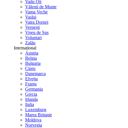
Vadu Oii
Vălenii de Munte
Vama Veche
Vaslui
Vatra Dornei
Vernești
Vișeu de Sus
Voluntari
Zalău
Internațional
Austria
Belgia
Bulgaria
Cipru
Danemarca
Elveția
Franța
Germania
Grecia
Irlanda
Italia
Luxemburg
Marea Britanie
Moldova
Norvegia