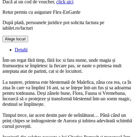
Dacă ai un cod de voucher,
click aici
Retur permis cu asigurare
Flex-EnGarde
După plată, persoanele juridice pot solicita factura pe
iabilet.ro/facturi
Alege locuri
Doar o mică verificare
Detalii
Într-un regat fără timp, fără loc si fara nume, unde magia și
frumusețea se împletesc la fiecare pas, se naste o printesa mult
asteptata atat de parinti, cat si de locuitori.
La naștere, printesa este blestemată de Malefica, zâna cea rea, ca în
ziua în care va împlini 16 ani, sa se înțepe într-un fus și sa adoarma
pentru totdeauna. Deși zânele bune, Flora, Fauna si Vremebuna,
încearcă să o protejeze și transformă blestemul într-un somn magic,
destinul se împlinește.
Timpul trece, iar acest destin pare de neînlăturat… Până când un
prinț chipes se indragosteste de Aurora și iubirea adevărată schimbă
cursul poveștii.