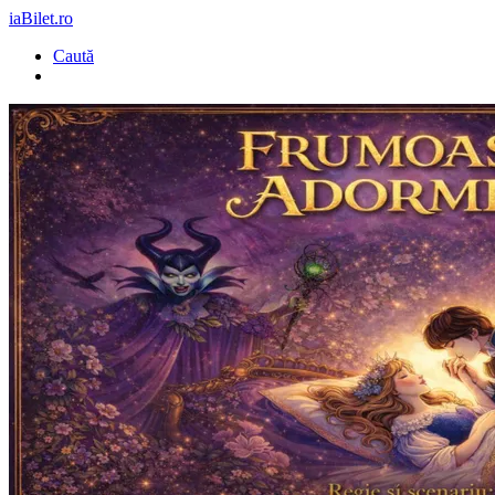
iaBilet.ro
Caută