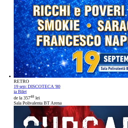
RETRO
19 sep:
DISCOTECA '80
ia Bilet
48
de la 357
lei
Sala Polivalenta BT Arena