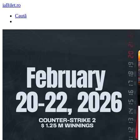
iaBilet.ro
Caută