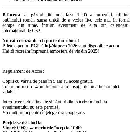
BTarena
va găzdui din nou faza finală a turneului, oferind
publicului român șansa unică de a vedea live cele mai în formă
echipe din lume, într-un eveniment de elită din calendarul
internațional de CS2.
Nu rata ocazia de a fi parte din istorie!
Biletele pentru
PGL Cluj-Napoca 2026
sunt disponibile acum.
Hai să recreăm împreună atmosfera de vis din 2025!
Regulament de Acces:
Copiii cu vârsta de pana în 5 ani au acces gratuit.
Toti minorii sub 14 ani trebuie sa fie însoțiți de un adult cu bilet
valabil.
Introducerea de alimente și băuturi din exterior în incinta
evenimentului nu este permisă.
Vă mulțumim pentru înțelegere și cooperare.
Porțile se deschid la
:
Vineri
:
09:00 →
meciurile încep la 10:00