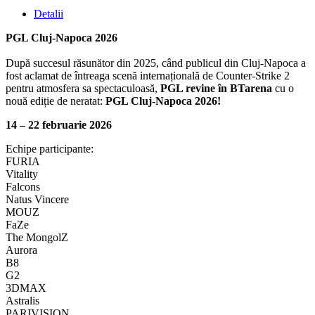
Detalii
PGL Cluj-Napoca 2026
După succesul răsunător din 2025, când publicul din Cluj-Napoca a
fost aclamat de întreaga scenă internațională de Counter-Strike 2
pentru atmosfera sa spectaculoasă,
PGL revine în BTarena
cu o
nouă ediție de neratat:
PGL Cluj-Napoca 2026!
14 – 22 februarie 2026
Echipe participante:
FURIA
Vitality
Falcons
Natus Vincere
MOUZ
FaZe
The MongolZ
Aurora
B8
G2
3DMAX
Astralis
PARIVISION