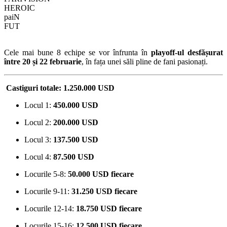
HEROIC
paiN
FUT
Cele mai bune 8 echipe se vor înfrunta în
playoff-ul desfășurat
între 20 și 22 februarie
, în fața unei săli pline de fani pasionați.
Castiguri totale
: 1.250.000 USD
Locul 1:
450.000 USD
Locul 2:
200
.000 US
D
Locul 3:
137.500 USD
Locul 4:
87.500 USD
Locurile 5-8:
50
.0
00 USD fiecare
Locurile 9-11:
31.250 USD fiecare
Locurile 12-14:
18.750 USD fiecare
Locurile 15-16:
12.500 USD fiecare