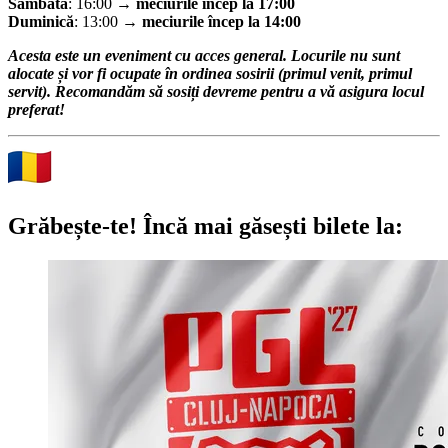
Sâmbătă
:
16:00 →
meciurile încep la 17:00
Duminică
:
13:00 →
meciurile încep la 14:00
Acesta este un eveniment cu acces general. Locurile nu sunt
alocate și vor fi ocupate în ordinea sosirii (primul venit, primul
servit). Recomandăm să sosiți devreme pentru a vă asigura locul
preferat!
Grăbește-te!
Încă mai găsești bilete la: