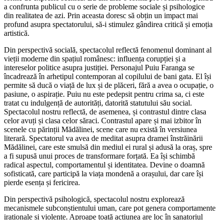
a confrunta publicul cu o serie de probleme sociale și psihologice
din realitatea de azi. Prin aceasta doresc să obțin un impact mai
profund asupra spectatorului, să-i stimulez gândirea critică și emoția
artistică.
Din perspectivă socială, spectacolul reflectă fenomenul dominant al
vieții moderne din spațiul românesc: influența corupției și a
intereselor politice asupra justiției. Personajul Puiu Faranga se
încadrează în arhetipul contemporan al copilului de bani gata. El își
permite să ducă o viață de lux și de plăceri, fără a avea o ocupație, o
pasiune, o aspirație. Puiu nu este pedepsit pentru crima sa, ci este
tratat cu indulgență de autorități, datorită statutului său social.
Spectacolul nostru reflectă, de asemenea, și contrastul dintre clasa
celor avuți și clasa celor săraci. Contrastul apare și mai izbitor în
scenele cu părinții Mădălinei, scene care nu există în versiunea
literară. Spectatorul va avea de meditat asupra dramei înstrăinării
Mădălinei, care este smulsă din mediul ei rural și adusă la oraș, spre
a fi supusă unui proces de transformare forțată. Ea își schimbă
radical aspectul, comportamentul și identitatea. Devine o doamnă
sofisticată, care participă la viața mondenă a orașului, dar care își
pierde esența și fericirea.
Din perspectivă psihologică, spectacolul nostru explorează
mecanismele subconștientului uman, care pot genera comportamente
iraționale și violente. Aproape toată acțiunea are loc în sanatoriul