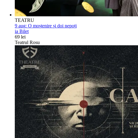
TEATRU
9 aug:
O moștenire și doi nepoți
ia Bilet
69 lei
Teatrul Rosu