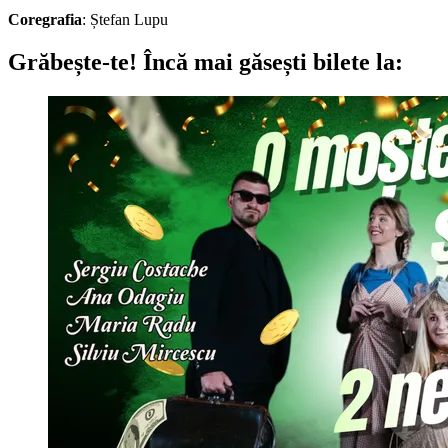
Coregrafia
: Ștefan Lupu
Grăbește-te!
Încă mai găsești bilete la: