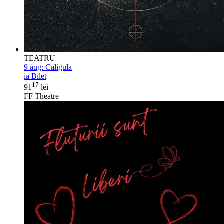
TEATRU
9 aug:
Caligula
ia Bilet
17
91
lei
FF Theatre