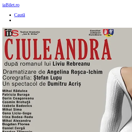
iaBilet.ro
Caută