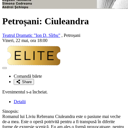
Petroșani: Ciuleandra
Teatrul Dramatic ”Ion D. Sîrbu”
, Petroșani
Vineri, 22 mai, ora 18:00
Adaugă
la
Comandă bilete
favorite
Share
Evenimentul s-a încheiat.
Detalii
Sinopsis:
Romanul lui Liviu Rebreanu Ciuleandra este o pasiune mai veche
de-a mea. Este o operă potrivită pentru a fi transpusă în diferite
forme de expresie scenică. Eu am ales o formă provocatoare, pentru