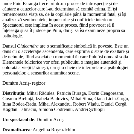
unde Puiu Faranga trece printr-un proces de introspecție și de
căutare a cauzelor care l-au determinat să comită crima. El își
rememorează viața sa, de la copilărie până la momentul fatal, și își
analizează sentimentele, impulsurile și conflictele interioare.
Spectatorul este implicat în acest proces, fiind provocat să îl
înțeleagă și să îl judece pe Puiu, dar și să își examineze propria sa
psihologie.
Dansul
Ciuleandra
are o semnificație simbolică în poveste. Este un
dans cu o accelerație ascendentă, care exprimă o stare de exaltare și
de nebunie, fiind asociat cu momentul în care Puiu își omoară soția.
Elementele folclorice vor oferi publicului o imagine autentică și
colorată a vieții țărănești, dar și o cheie de interpretare a psihologiei
personajelor, a sensurilor anumitor scene.
Dumitru Acriș- regizor
Distribuția
: Mihai Rădulea, Patricia Buraga, Dorin Ceagoreanu,
Cosmin Brehuță, Izabela Badovics, Mihai Sima, Oana Liciu-Gogu,
Irina Bodea-Radu, Mihai Alexandru, Robert Vladu, Daniel Cergă,
Bogdan Tălmaciu, Simona Codreanu, Andrei Șchiopu
Un spectacol de
: Dumitru Acriș
Dramatizarea
: Angelina Roșca-Ichim