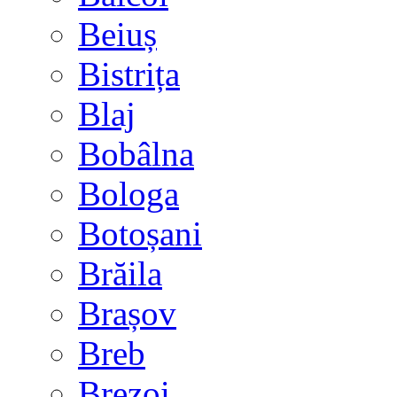
Beiuș
Bistrița
Blaj
Bobâlna
Bologa
Botoșani
Brăila
Brașov
Breb
Brezoi