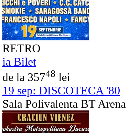
RETRO
ia Bilet
48
de la 357
lei
19 sep:
DISCOTECA '80
Sala Polivalenta BT Arena