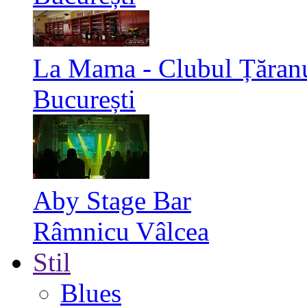
La Mama - Clubul Țăran
București
Aby Stage Bar
Râmnicu Vâlcea
Stil
Blues