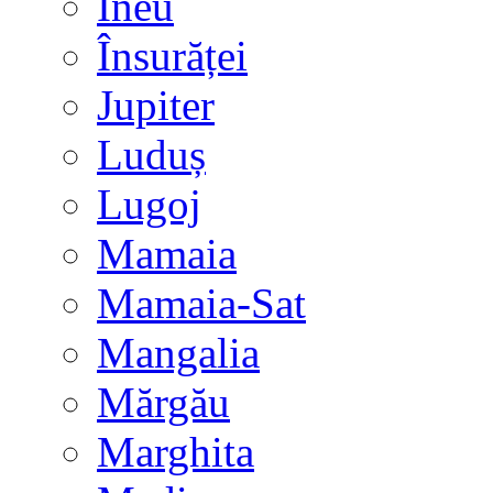
Ineu
Însurăței
Jupiter
Luduș
Lugoj
Mamaia
Mamaia-Sat
Mangalia
Mărgău
Marghita