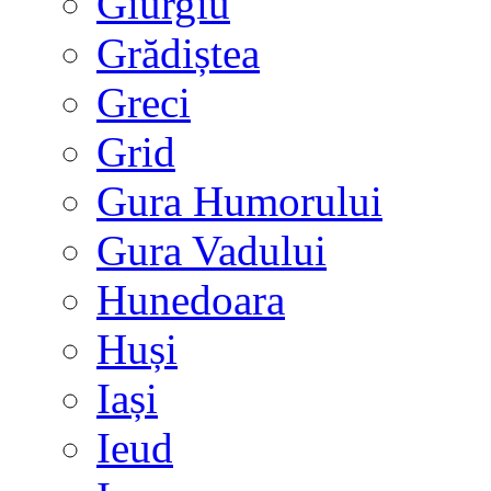
Giurgiu
Grădiștea
Greci
Grid
Gura Humorului
Gura Vadului
Hunedoara
Huși
Iași
Ieud