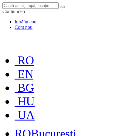
Contul meu
Intră în cont
Cont nou
RO
EN
BG
HU
UA
RO
București