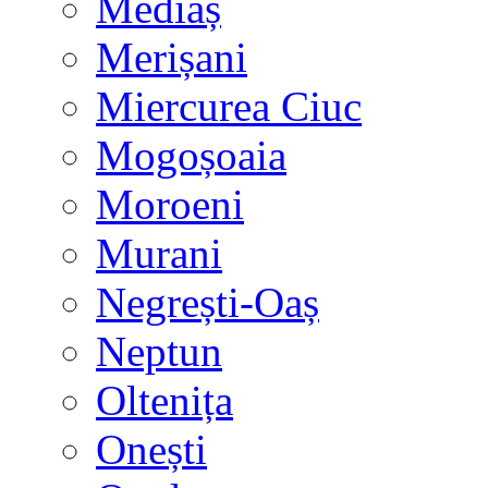
Mediaș
Merișani
Miercurea Ciuc
Mogoșoaia
Moroeni
Murani
Negrești-Oaș
Neptun
Oltenița
Onești