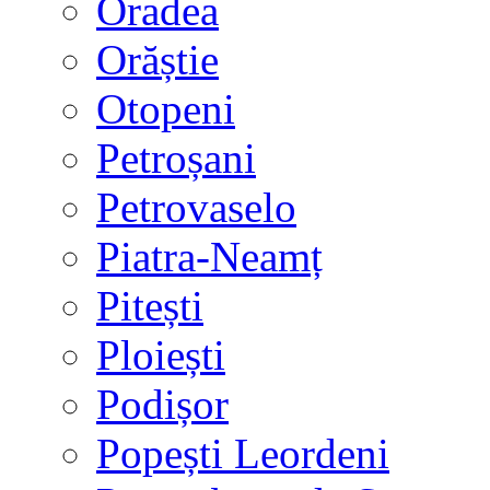
Oradea
Orăștie
Otopeni
Petroșani
Petrovaselo
Piatra-Neamț
Pitești
Ploiești
Podișor
Popești Leordeni