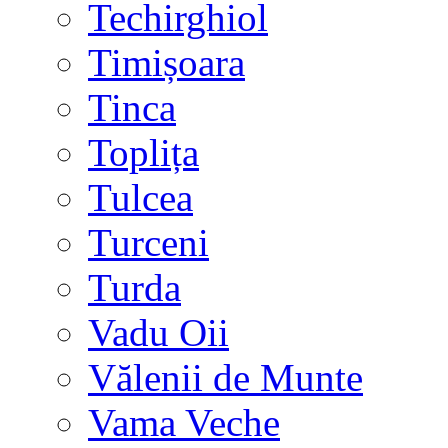
Techirghiol
Timișoara
Tinca
Toplița
Tulcea
Turceni
Turda
Vadu Oii
Vălenii de Munte
Vama Veche