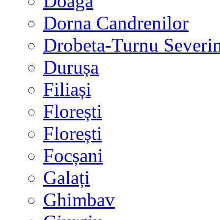
Doaga
Dorna Candrenilor
Drobeta-Turnu Severi
Durușa
Filiași
Florești
Florești
Focșani
Galați
Ghimbav