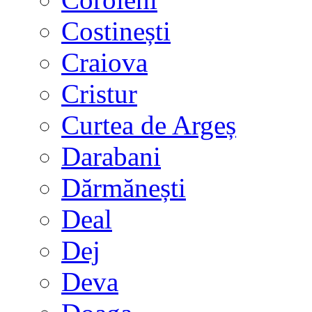
Costinești
Craiova
Cristur
Curtea de Argeș
Darabani
Dărmănești
Deal
Dej
Deva