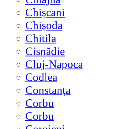
Chișcani
Chișoda
Chitila
Cisnădie
Cluj-Napoca
Codlea
Constanța
Corbu
Corbu
Coroieni