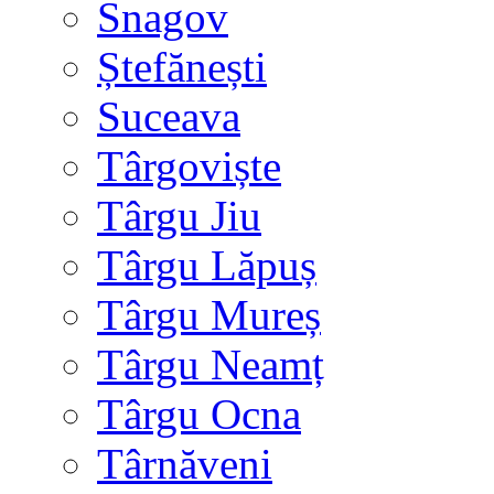
Snagov
Ștefănești
Suceava
Târgoviște
Târgu Jiu
Târgu Lăpuș
Târgu Mureș
Târgu Neamț
Târgu Ocna
Târnăveni