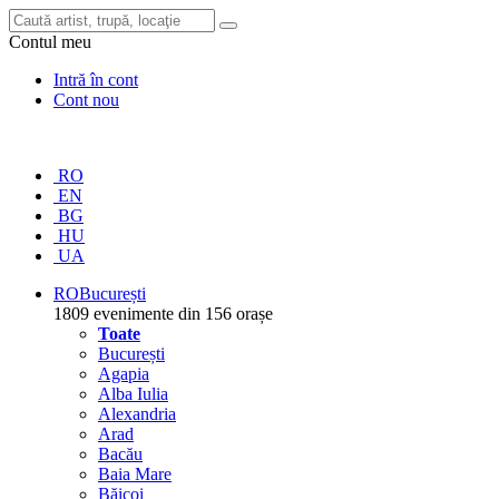
Contul meu
Intră în cont
Cont nou
RO
EN
BG
HU
UA
RO
București
1809 evenimente din 156 orașe
Toate
București
Agapia
Alba Iulia
Alexandria
Arad
Bacău
Baia Mare
Băicoi