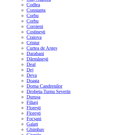
Codlea
Constanța
Corbu
Corbu
Coroieni
Costinești
Craiova
Cristur
Curtea de Argeș
Darabani
Dărmănești
Deal
Dej
Deva
Doaga
Dorna Candrenilor
Drobeta-Turnu Severin
Durușa
Filiași
Florești
Florești
Focșani
Galați
Ghimbav
Giurgiu