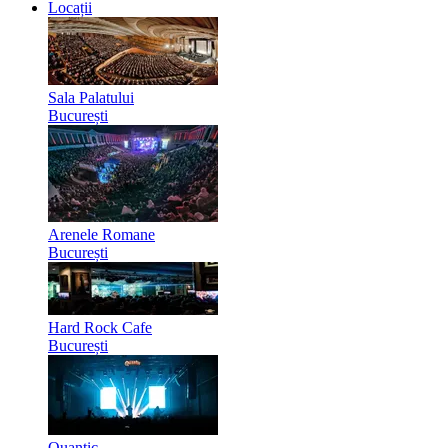
Locații
Sala Palatului
București
Arenele Romane
București
Hard Rock Cafe
București
Quantic