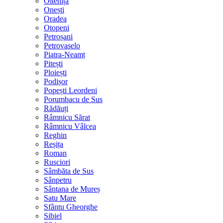
Oltenița
Onești
Oradea
Otopeni
Petroșani
Petrovaselo
Piatra-Neamț
Pitești
Ploiești
Podișor
Popești Leordeni
Porumbacu de Sus
Rădăuți
Râmnicu Sărat
Râmnicu Vâlcea
Reghin
Reșița
Roman
Rusciori
Sâmbăta de Sus
Sânpetru
Sântana de Mureș
Satu Mare
Sfântu Gheorghe
Sibiel