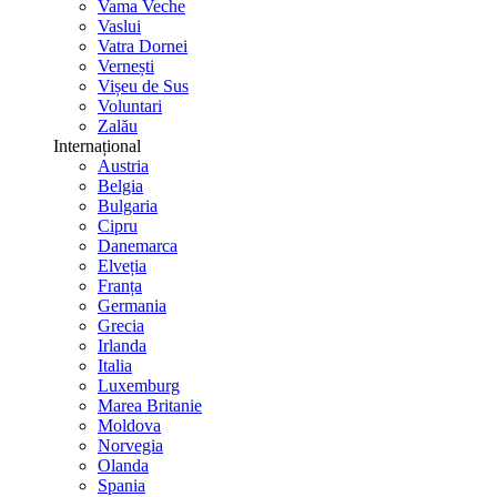
Vama Veche
Vaslui
Vatra Dornei
Vernești
Vișeu de Sus
Voluntari
Zalău
Internațional
Austria
Belgia
Bulgaria
Cipru
Danemarca
Elveția
Franța
Germania
Grecia
Irlanda
Italia
Luxemburg
Marea Britanie
Moldova
Norvegia
Olanda
Spania