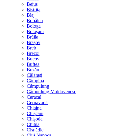
Beiuș
Bistrița
Blaj
Bobâlna
Bologa
Botoșani
Brăila
Brașov
Breb
Brezoi
Bucov
Buftea
Buzău
Călărași
Câmpina
Câmpulung
Câmpulung Moldovenesc
Caracal
Cernavodă
Chiajna
Chișcani
Chișoda
Chitila
Cisnădie
Cluj-Napoca