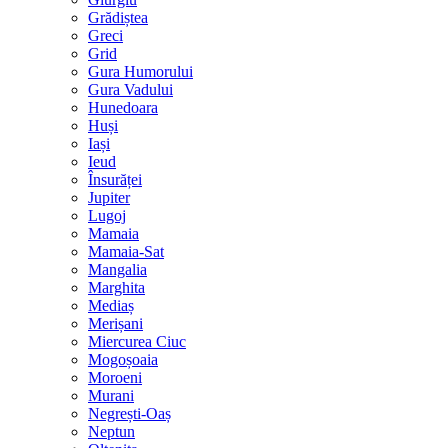
Grădiștea
Greci
Grid
Gura Humorului
Gura Vadului
Hunedoara
Huși
Iași
Ieud
Însurăței
Jupiter
Lugoj
Mamaia
Mamaia-Sat
Mangalia
Marghita
Mediaș
Merișani
Miercurea Ciuc
Mogoșoaia
Moroeni
Murani
Negrești-Oaș
Neptun