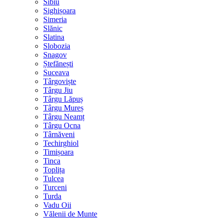
Sibiu
Sighișoara
Simeria
Slănic
Slatina
Slobozia
Snagov
Ștefănești
Suceava
Târgoviște
Târgu Jiu
Târgu Lăpuș
Târgu Mureș
Târgu Neamț
Târgu Ocna
Târnăveni
Techirghiol
Timișoara
Tinca
Toplița
Tulcea
Turceni
Turda
Vadu Oii
Vălenii de Munte