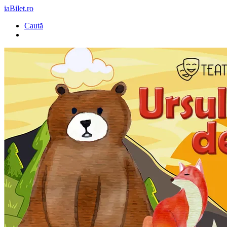
iaBilet.ro
Caută