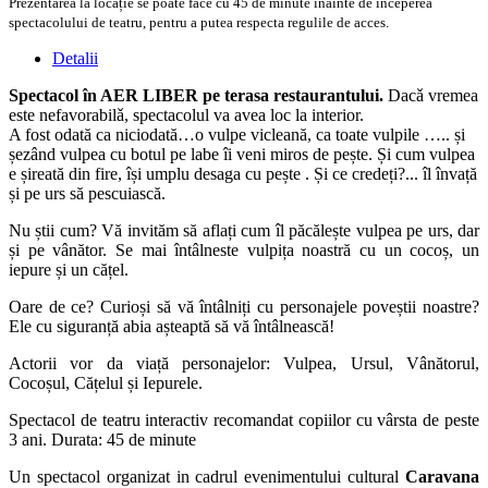
Prezentarea la locație se poate face cu 45 de minute înainte de începerea
spectacolului de teatru, pentru a putea respecta regulile de acces.
Detalii
Spectacol în AER LIBER pe terasa restaurantului.
Dacǎ vremea
este nefavorabilǎ, spectacolul va avea loc la interior.
A fost odată ca niciodată…o vulpe vicleană, ca toate vulpile ….. și
șezând vulpea cu botul pe labe îi veni miros de pește. Și cum vulpea
e șireată din fire, își umplu desaga cu pește . Și ce credeți?... îl învață
și pe urs să pescuiască.
Nu știi cum? Vă invităm să aflați cum îl păcălește vulpea pe urs, dar
și pe vânător. Se mai întâlneste vulpița noastră cu un cocoș, un
iepure și un cățel.
Oare de ce? Curioși să vă întâlniți cu personajele poveștii noastre?
Ele cu siguranță abia așteaptă să vă întâlnească!
Actorii vor da viață personajelor: Vulpea, Ursul, Vânătorul,
Cocoșul, Cățelul și Iepurele.
Spectacol de teatru interactiv recomandat copiilor cu vârsta de peste
3 ani. Durata: 45 de minute
Un spectacol organizat in cadrul evenimentului cultural
Caravana