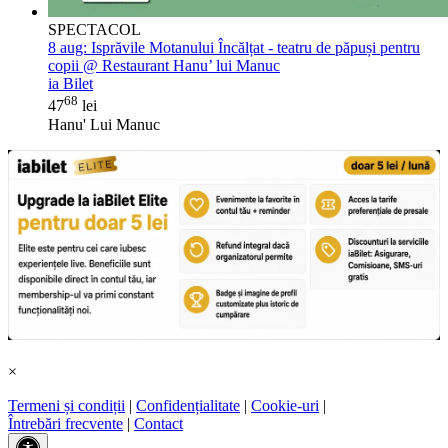
SPECTACOL
8 aug:
Isprăvile Motanului Încălțat - teatru de păpuși pentru
copii @ Restaurant Hanu’ lui Manuc
ia Bilet
68
47
lei
Hanu' Lui Manuc
×
Termeni și condiții
|
Confidențialitate
|
Cookie-uri
|
Întrebări frecvente
|
Contact