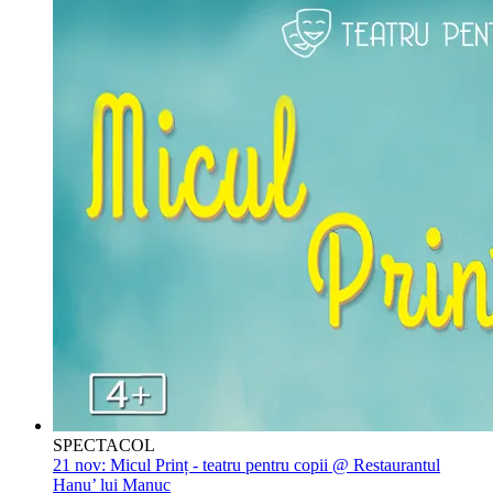
SPECTACOL
21 nov:
Micul Prinț - teatru pentru copii @ Restaurantul
Hanu’ lui Manuc