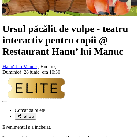
Ursul păcălit de vulpe - teatru
interactiv pentru copii @
Restaurant Hanu’ lui Manuc
Hanu' Lui Manuc
, București
Duminică, 28 iunie, ora 10:30
Adaugă
la
Comandă bilete
favorite
Share
Evenimentul s-a încheiat.