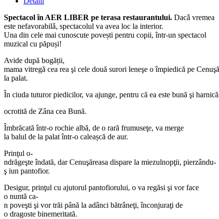
Detalii
Spectacol în AER LIBER pe terasa restaurantului.
Dacǎ vremea
este nefavorabilǎ, spectacolul va avea loc la interior.
Una din cele mai cunoscute povești pentru copii, într-un spectacol
muzical cu păpuși!
Avide
după
bogății
,
mama
vitregă
cea
rea
şi
cele
două
surori
leneşe
o
împiedică
pe
Cenuşă
la
palat
.
În
ciuda
tuturor
piedicilor
,
va
ajunge
,
pentru
că
ea
este
bună
şi
harnică
ocrotită
de
Zâna
cea
Bună
.
Îmbrăcată
într-o
rochie
albă
,
de o
rară
frumuseţe
,
va
merge
la
balul
de la
palat
într-o
caleașcă
de
aur
.
Prinţul
o-
ndrăgeş
te
îndată
,
dar
Cenuşăreasa
dispare
la
miezul
nopţii
,
pierzându-
ş i
un
pantofior
.
Desigur,
prinţul
cu
ajutorul
pantofiorului
,
o
va
regăsi
şi
vor
face
o
nuntă
ca-
n
poveşti
şi
vor
trăi
până
la
adânci
bătrâneţi
,
înconjuraţi
de
o
dragoste
binemeritată
.