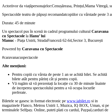
Actorii
vor
da
viață
personajelor
:
Cenușăreasa
,
Prințul
,
Mama
Vitregă
,
s
Spectacol
de
teatru
de
păpuși
recomandat
copiilor
cu
vârsta
de
peste
3
a
Durata
:
45 de
minute
Un spectacol pus în scenă in cadrul programului cultural
Caravana
cu Spectacole
la
Hanu’ lui
Manuc
-
Pia
ț
a
Unirii
,
Strada
Franceză
62-64
,
Sector 3,
B
ucureș
ti
Powered by
Caravana cu Spectacole
#
caravanacuspectacole
Alte mențiuni:
Pentru copiii cu vârsta de peste 1 an se achită bilet. Se achită
bilete atât pentru părinț cât și pentru copii.
Vă rugăm să vă prezentați la locație cu 30 de minute înainte
de inceperea spectacolului pentru a vă ocupa locurile
preferate.
Biletele se gasesc in format electronic pe
www.iabilet.ro
si in
magazinele Flanco, Metrou Unirii 1, Muzica, IQ BOX, Uman, si pe
terminalele Selfpay. Online, puteti plati cu cardul, Paypal,carduri de