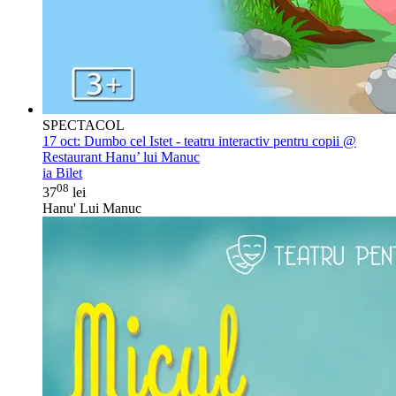
SPECTACOL
17 oct:
Dumbo cel Istet - teatru interactiv pentru copii @
Restaurant Hanu’ lui Manuc
ia Bilet
08
37
lei
Hanu' Lui Manuc