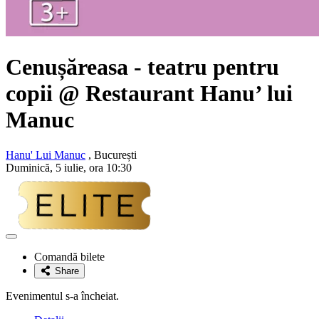
Cenușăreasa - teatru pentru
copii @ Restaurant Hanu’ lui
Manuc
Hanu' Lui Manuc
, București
Duminică, 5 iulie, ora 10:30
Adaugă
la
Comandă bilete
favorite
Share
Evenimentul s-a încheiat.