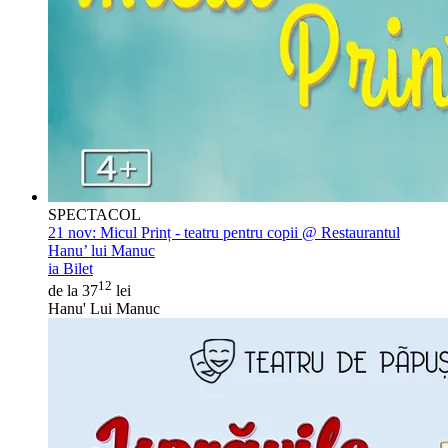
SPECTACOL
21 nov:
Micul Prinț - teatru pentru copii @ Restaurantul
Hanu’ lui Manuc
ia Bilet
12
de la 37
lei
Hanu' Lui Manuc