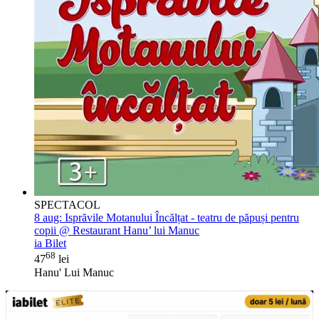
SPECTACOL
8 aug:
Isprăvile Motanului Încălțat - teatru de păpuși pentru
copii @ Restaurant Hanu’ lui Manuc
ia Bilet
68
47
lei
Hanu' Lui Manuc