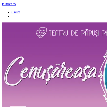
iaBilet.ro
Caută