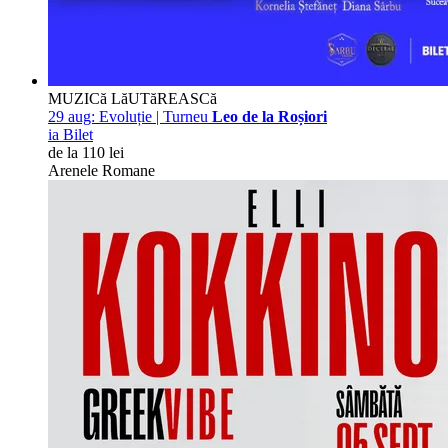
MUZICă LăUTăREASCă
29 aug:
Evoluție | Turneu
Leo de la Roșiori
ia Bilet
de la 110 lei
Arenele Romane