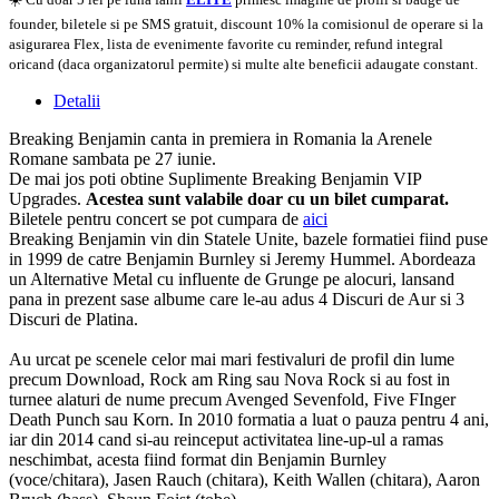
founder, biletele si pe SMS gratuit, discount 10% la comisionul de operare si la
asigurarea Flex, lista de evenimente favorite cu reminder, refund integral
oricand (daca organizatorul permite) si multe alte beneficii adaugate constant.
Detalii
Breaking Benjamin canta in premiera in Romania la Arenele
Romane sambata pe 27 iunie.
De mai jos poti obtine Suplimente Breaking Benjamin VIP
Upgrades.
Acestea sunt valabile doar cu un bilet cumparat.
Biletele pentru concert se pot cumpara de
aici
Breaking Benjamin vin din Statele Unite, bazele formatiei fiind puse
in 1999 de catre Benjamin Burnley si Jeremy Hummel. Abordeaza
un Alternative Metal cu influente de Grunge pe alocuri, lansand
pana in prezent sase albume care le-au adus 4 Discuri de Aur si 3
Discuri de Platina.
Au urcat pe scenele celor mai mari festivaluri de profil din lume
precum Download, Rock am Ring sau Nova Rock si au fost in
turnee alaturi de nume precum Avenged Sevenfold, Five FInger
Death Punch sau Korn. In 2010 formatia a luat o pauza pentru 4 ani,
iar din 2014 cand si-au reinceput activitatea line-up-ul a ramas
neschimbat, acesta fiind format din Benjamin Burnley
(voce/chitara), Jasen Rauch (chitara), Keith Wallen (chitara), Aaron