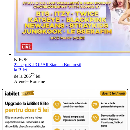
K-POP
22 sep:
K-POP All Stars la Bucuresti
ia Bilet
72
de la 206
lei
Arenele Romane