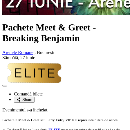
Pachete Meet & Greet -
Breaking Benjamin
Arenele Romane
, București
Sâmbătă, 27 iunie
Adaugă
la
Comandă bilete
favorite
Share
Evenimentul s-a încheiat.
Pachetele Meet & Greet sau Early Entry VIP NU reprezinta bilete de acces.
☀️ Cu doar 5 lei pe luna fanii
ELITE
primesc imagine de profil si badge de