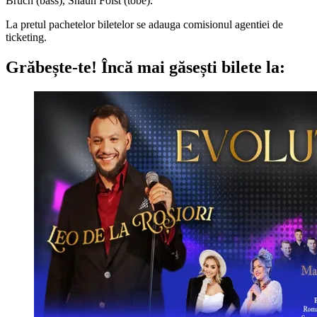
Bruch (bass), Shaun Foist (tobe).
La pretul pachetelor biletelor se adauga comisionul agentiei de
ticketing.
Grăbește-te!
Încă mai găsești bilete la: