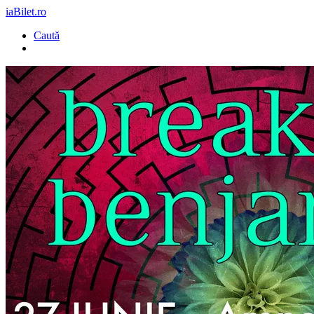
iaBilet.ro
Caută