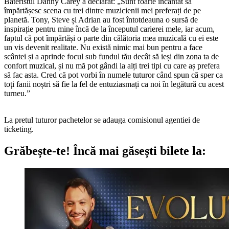
Bateristul Danny Carey a declarat: „Sunt foarte încântat să
împărtășesc scena cu trei dintre muzicienii mei preferați de pe
planetă. Tony, Steve și Adrian au fost întotdeauna o sursă de
inspirație pentru mine încă de la începutul carierei mele, iar acum,
faptul că pot împărtăși o parte din călătoria mea muzicală cu ei este
un vis devenit realitate. Nu există nimic mai bun pentru a face
scântei și a aprinde focul sub fundul tău decât să ieși din zona ta de
confort muzical, și nu mă pot gândi la alți trei tipi cu care aș prefera
să fac asta. Cred că pot vorbi în numele tuturor când spun că sper ca
toți fanii noștri să fie la fel de entuziasmați ca noi în legătură cu acest
turneu.”
La pretul tuturor pachetelor se adauga comisionul agentiei de
ticketing.
Grăbește-te!
Încă mai găsești bilete la: