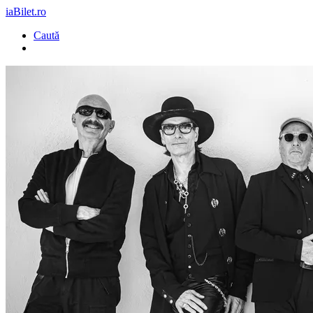
iaBilet.ro
Caută