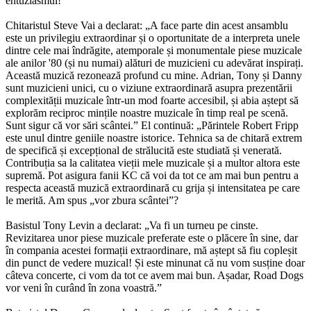
entuziasmul!”
Chitaristul Steve Vai a declarat: „A face parte din acest ansamblu
este un privilegiu extraordinar și o oportunitate de a interpreta unele
dintre cele mai îndrăgite, atemporale și monumentale piese muzicale
ale anilor '80 (și nu numai) alături de muzicieni cu adevărat inspirați.
Această muzică rezonează profund cu mine. Adrian, Tony și Danny
sunt muzicieni unici, cu o viziune extraordinară asupra prezentării
complexității muzicale într-un mod foarte accesibil, și abia aștept să
explorăm reciproc mințile noastre muzicale în timp real pe scenă.
Sunt sigur că vor sări scântei.” El continuă: „Părintele Robert Fripp
este unul dintre geniile noastre istorice. Tehnica sa de chitară extrem
de specifică și excepțional de strălucită este studiată și venerată.
Contribuția sa la calitatea vieții mele muzicale și a multor altora este
supremă. Pot asigura fanii KC că voi da tot ce am mai bun pentru a
respecta această muzică extraordinară cu grija și intensitatea pe care
le merită. Am spus „vor zbura scântei”?
Basistul Tony Levin a declarat: „Va fi un turneu pe cinste.
Revizitarea unor piese muzicale preferate este o plăcere în sine, dar
în compania acestei formații extraordinare, mă aștept să fiu copleșit
din punct de vedere muzical! Și este minunat că nu vom susține doar
câteva concerte, ci vom da tot ce avem mai bun. Așadar, Road Dogs
vor veni în curând în zona voastră.”