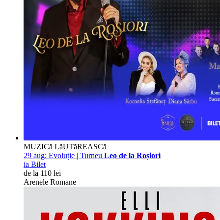
MUZICă LăUTăREASCă
29 aug:
Evoluție | Turneu
Leo de la Roșiori
ia Bilet
de la 110 lei
Arenele Romane