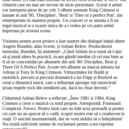
chitarist care nu mai are nevoie de nicio prezentare. Acesti 4 artisti
vor interpreta piese de pe cele 3 album semnate King Crimson si
lansate in anii '80, 'Discipline', 'Beat' si 'Thee of a perfect Pair', dar
reinterpretate in maniera proprie. Un concert ce se anunta a fi un
regal muzical si o ocazie unica de a-i vedea pe cei patru artisti
impreuna pe aceeasi scena.
Viziunea pentru acest proiect a luat naștere din dialogul inițial dintre
Angelo Bundini, alias Scrote, și Adrian Belew. Producătorul
turneului, Bundini, își amintește: „Când Adrian m-a sunat să-l ajut
să-și pună ideea în practică, m-am gândit imediat că cel mai bine ar
fi să ne concentrăm pe albumele din anii '80: Discipline, Beat și
Three Of A Perfect Pair. Aceste trei albume au marcat intrarea lui
Adrian și Tony în King Crimson. Virtuozitatea lor fluidă și
melodică, precum și precizia dramatică a lui Fripp și Bruford au
creat o dinamică unică, care a influențat aproape toți muzicienii
și/sau trupele rock din următorii ani, dacă nu chiar decenii.”
Chitaristul Adrian Belew a reflectat: „Între 1981 și 1984, King
Crimson a creat o muzică cu totul proprie. Atemporală. Frumoasă.
Complexă. Feroce. Pentru fanii care au trăit acea perioadă și pentru
cei care nu au apucat să o vadă, scopul nostru este să o readucem la
viață. O sarcină monumentală, dar ne vom strădui să o îndeplinim!
Nu există suficiente semne de exclamare pentru a-mi exprima