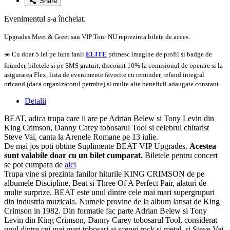
Share
Evenimentul s-a încheiat.
Upgrades Meet & Greet sau VIP Tour NU reprezinta bilete de acces.
☀️ Cu doar 5 lei pe luna fanii
ELITE
primesc imagine de profil si badge de
founder, biletele si pe SMS gratuit, discount 10% la comisionul de operare si la
asigurarea Flex, lista de evenimente favorite cu reminder, refund integral
oricand (daca organizatorul permite) si multe alte beneficii adaugate constant.
Detalii
BEAT, adica trupa care ii are pe Adrian Belew si Tony Levin din
King Crimson, Danny Carey tobosarul Tool si celebrul chitarist
Steve Vai, canta la Arenele Romane pe 13 iulie.
De mai jos poti obtine Suplimente BEAT VIP Upgrades.
Acestea
sunt valabile doar cu un bilet cumparat.
Biletele pentru concert
se pot cumpara de
aici
Trupa vine si prezinta fanilor hiturile KING CRIMSON de pe
albumele Discipline, Beat si Three Of A Perfect Pair, alaturi de
multe surprize. BEAT este unul dintre cele mai mari supergrupuri
din industria muzicala. Numele provine de la album lansat de King
Crimson in 1982. Din formatie fac parte Adrian Belew si Tony
Levin din King Crimson, Danny Carey tobosarul Tool, considerat
unul dintre cei mai mari tobosari ai scenei rock si metal, si Steve Vai,