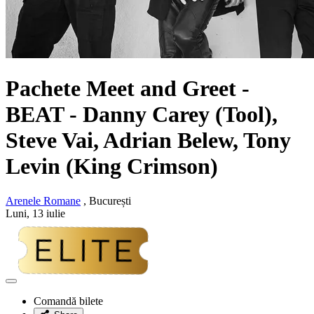
Pachete Meet and Greet -
BEAT - Danny Carey (Tool),
Steve Vai, Adrian Belew, Tony
Levin (King Crimson)
Arenele Romane
, București
Luni, 13 iulie
Adaugă
la
Comandă bilete
favorite