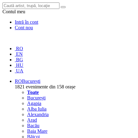
Contul meu
Intră în cont
Cont nou
RO
EN
BG
HU
UA
RO
București
1821 evenimente din 158 orașe
Toate
București
Agapia
Alba Iulia
Alexandria
Arad
Bacău
Baia Mare
Băicoi