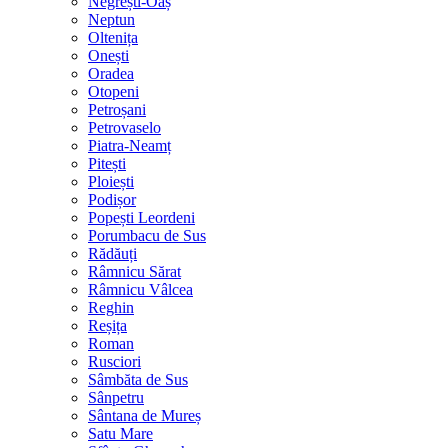
Negrești-Oaș
Neptun
Oltenița
Onești
Oradea
Otopeni
Petroșani
Petrovaselo
Piatra-Neamț
Pitești
Ploiești
Podișor
Popești Leordeni
Porumbacu de Sus
Rădăuți
Râmnicu Sărat
Râmnicu Vâlcea
Reghin
Reșița
Roman
Rusciori
Sâmbăta de Sus
Sânpetru
Sântana de Mureș
Satu Mare