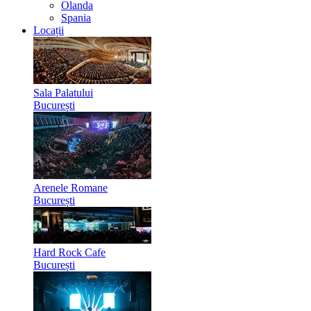
Olanda
Spania
Locații
Sala Palatului
București
Arenele Romane
București
Hard Rock Cafe
București