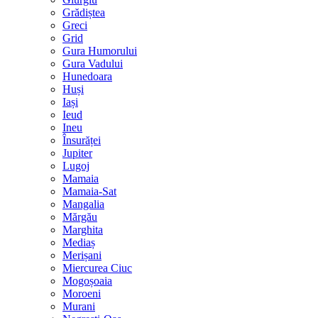
Grădiștea
Greci
Grid
Gura Humorului
Gura Vadului
Hunedoara
Huși
Iași
Ieud
Ineu
Însurăței
Jupiter
Lugoj
Mamaia
Mamaia-Sat
Mangalia
Mărgău
Marghita
Mediaș
Merișani
Miercurea Ciuc
Mogoșoaia
Moroeni
Murani