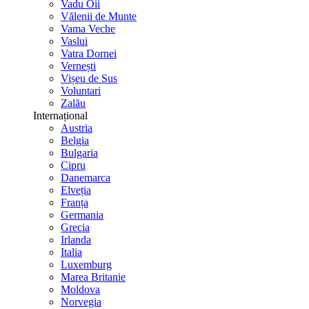
Vadu Oii
Vălenii de Munte
Vama Veche
Vaslui
Vatra Dornei
Vernești
Vișeu de Sus
Voluntari
Zalău
Internațional
Austria
Belgia
Bulgaria
Cipru
Danemarca
Elveția
Franța
Germania
Grecia
Irlanda
Italia
Luxemburg
Marea Britanie
Moldova
Norvegia