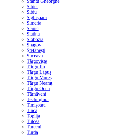
Sfântu Gheorghe
Sibiel
Sibiu
Sighișoara
Simeria
Slănic
Slatina
Slobozia
Snagov
Ștefănești
Suceava
Târgoviște
Târgu Jiu
Târgu Lăpuș
Târgu Mureș
Târgu Neamț
Târgu Ocna
Târnăveni
Techirghiol
Timișoara
Tinca
Toplița
Tulcea
Turceni
Turda