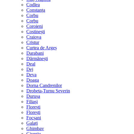
Codlea
Constanța
Corbu
Corbu
Coroieni
Costinești
Craiova
Cristur
Curtea de Argeș
Darabani
Dărmănești
Deal
Dej
Deva
Doaga
Dorna Candrenilor
Drobeta-Turnu Severin
Durușa
Filiași
Florești
Florești
Focșani
Galați
Ghimbav
Giurgiu