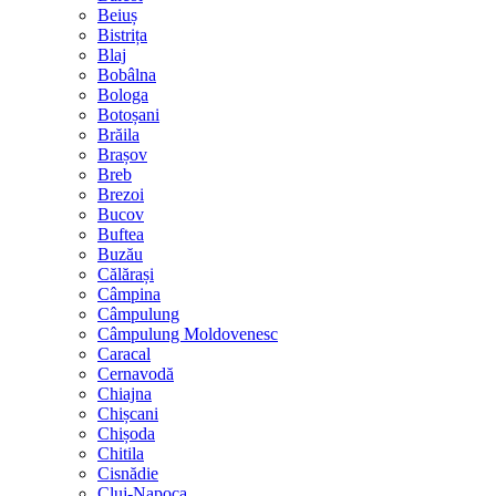
Beiuș
Bistrița
Blaj
Bobâlna
Bologa
Botoșani
Brăila
Brașov
Breb
Brezoi
Bucov
Buftea
Buzău
Călărași
Câmpina
Câmpulung
Câmpulung Moldovenesc
Caracal
Cernavodă
Chiajna
Chișcani
Chișoda
Chitila
Cisnădie
Cluj-Napoca