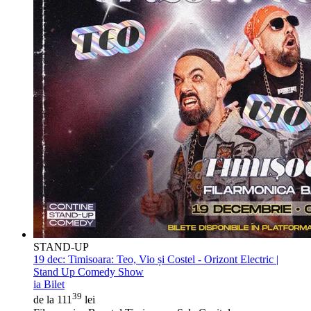
STAND-UP
19 dec:
Timisoara: Teo, Vio și Costel - Orizont Electric |
Stand Up Comedy Show
ia Bilet
39
de la 111
lei