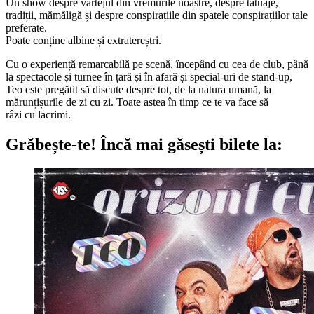
Un show despre vârtejul din vremurile noastre, despre tatuaje,
tradiții, mămăligă și despre conspirațiile din spatele conspirațiilor tale
preferate.
Poate conține albine și extratereștri.
Cu o experiență remarcabilă pe scenă, începând cu cea de club, până
la spectacole și turnee în țară și în afară și special-uri de stand-up,
Teo este pregătit să discute despre tot, de la natura umană, la
mărunțișurile de zi cu zi. Toate astea în timp ce te va face să
râzi cu lacrimi.
Grăbește-te!
Încă mai găsești bilete la: