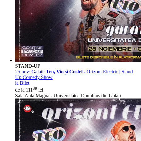
STAND-UP
25 nov:
Galați:
Teo, Vio și Costel
- Orizont Electric | Stand
Up Comedy Show
ia Bilet
39
de la 111
lei
Sala Aula Magna - Universitatea Danubius din Galati