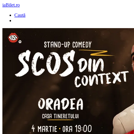
iaBilet.ro
Caută