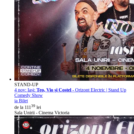
STAND-UP
4 nov:
Iași:
Teo, Vio și Costel
- Orizont Electric | Stand Up
Comedy Show
ia Bilet
39
de la 111
lei
Sala Unirii - Cinema Victoria