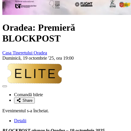
Oradea: Premieră
BLOCKPOST
Casa Tineretului Oradea
Duminică, 19 octombrie '25, ora 19:00
Adaugă
la
Comandă bilete
favorite
Share
Evenimentul s-a încheiat.
Detalii
BLOCKPOST ajunge la Oradea – 19 octombrie 2025