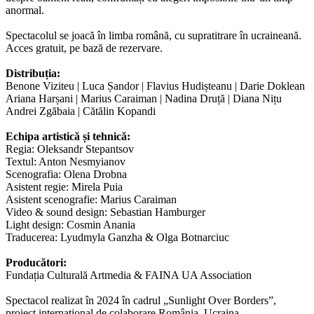
anormal.
Spectacolul se joacă în limba română, cu supratitrare în ucraineană.
Acces gratuit, pe bază de rezervare.
Distribuția:
Benone Viziteu | Luca Șandor | Flavius Hudișteanu | Darie Doklean
Ariana Harșani | Marius Caraiman | Nadina Druță | Diana Nițu
Andrei Zgăbaia | Cătălin Kopandi
Echipa artistică și tehnică:
Regia: Oleksandr Stepantsov
Textul: Anton Nesmyianov
Scenografia: Olena Drobna
Asistent regie: Mirela Puia
Asistent scenografie: Marius Caraiman
Video & sound design: Sebastian Hamburger
Light design: Cosmin Anania
Traducerea: Lyudmyla Ganzha & Olga Botnarciuc
Producători:
Fundația Culturală Artmedia & FAINA UA Association
Spectacol realizat în 2024 în cadrul „Sunlight Over Borders”,
proiect internațional de colaborare România–Ucraina.