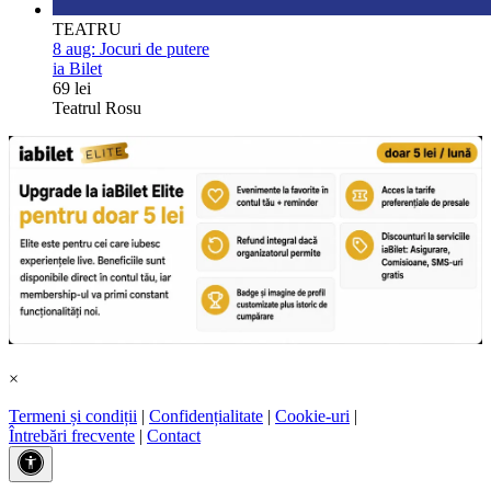
TEATRU
8 aug:
Jocuri de putere
ia Bilet
69 lei
Teatrul Rosu
×
Termeni și condiții
|
Confidențialitate
|
Cookie-uri
|
Întrebări frecvente
|
Contact