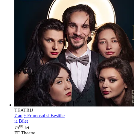
TEATRU
7 aug:
Frumosul si Bestiile
ia Bilet
08
75
lei
FF Theatre