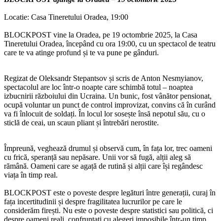
Locatie: Casa Tineretului Oradea, 19:00
BLOCKPOST vine la Oradea, pe 19 octombrie 2025, la Casa
Tineretului Oradea, începând cu ora 19:00, cu un spectacol de teatru
care te va atinge profund și te va pune pe gânduri.
Regizat de Oleksandr Stepantsov și scris de Anton Nesmyianov,
spectacolul are loc într-o noapte care schimbă totul – noaptea
izbucnirii războiului din Ucraina. Un bunic, fost vânător pensionat,
ocupă voluntar un punct de control improvizat, convins că în curând
va fi înlocuit de soldați. În locul lor sosește însă nepotul său, cu o
sticlă de ceai, un scaun pliant și întrebări nerostite.
Împreună, veghează drumul și observă cum, în fața lor, trec oameni
cu frică, speranță sau nepăsare. Unii vor să fugă, alții aleg să
rămână. Oameni care se agață de rutină și alții care își regândesc
viața în timp real.
BLOCKPOST este o poveste despre legături între generații, curaj în
fața incertitudinii și despre fragilitatea lucrurilor pe care le
considerăm firești. Nu este o poveste despre statistici sau politică, ci
despre oameni reali, confruntați cu alegeri imposibile într-un timp