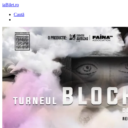
iaBilet.ro
Caută