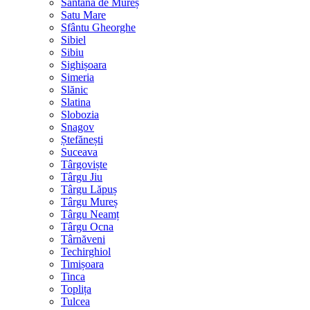
Sântana de Mureș
Satu Mare
Sfântu Gheorghe
Sibiel
Sibiu
Sighișoara
Simeria
Slănic
Slatina
Slobozia
Snagov
Ștefănești
Suceava
Târgoviște
Târgu Jiu
Târgu Lăpuș
Târgu Mureș
Târgu Neamț
Târgu Ocna
Târnăveni
Techirghiol
Timișoara
Tinca
Toplița
Tulcea