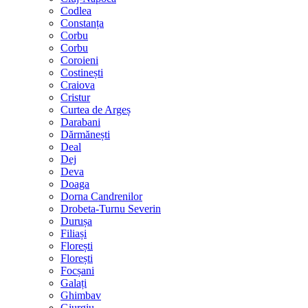
Codlea
Constanța
Corbu
Corbu
Coroieni
Costinești
Craiova
Cristur
Curtea de Argeș
Darabani
Dărmănești
Deal
Dej
Deva
Doaga
Dorna Candrenilor
Drobeta-Turnu Severin
Durușa
Filiași
Florești
Florești
Focșani
Galați
Ghimbav
Giurgiu