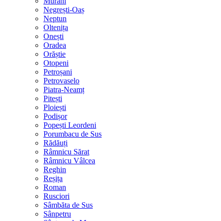
Murani
Negrești-Oaș
Neptun
Oltenița
Onești
Oradea
Orăștie
Otopeni
Petroșani
Petrovaselo
Piatra-Neamț
Pitești
Ploiești
Podișor
Popești Leordeni
Porumbacu de Sus
Rădăuți
Râmnicu Sărat
Râmnicu Vâlcea
Reghin
Reșița
Roman
Rusciori
Sâmbăta de Sus
Sânpetru