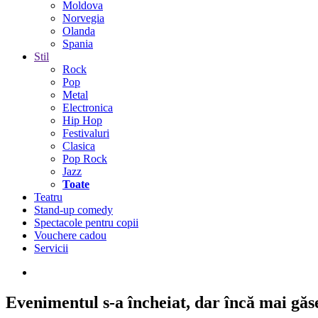
Moldova
Norvegia
Olanda
Spania
Stil
Rock
Pop
Metal
Electronica
Hip Hop
Festivaluri
Clasica
Pop Rock
Jazz
Toate
Teatru
Stand-up comedy
Spectacole pentru copii
Vouchere cadou
Servicii
Evenimentul s-a încheiat,
dar încă mai găseș