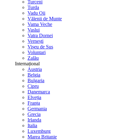
Turceni
Turda
Vadu Oii
Vălenii de Munte
Vama Veche
Vaslui
Vatra Dornei
Vernești
Vișeu de Sus
Voluntari
Zalău
Internațional
Austria
Belgia
Bulgaria
Cipru
Danemarca
Elveția
Franța
Germania
Grecia
Irlanda
Italia
Luxemburg
Marea Britanie