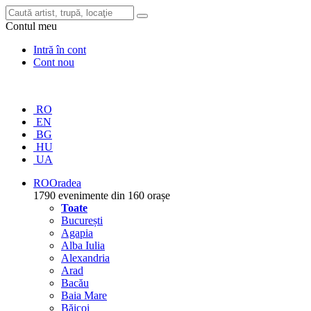
Contul meu
Intră în cont
Cont nou
RO
EN
BG
HU
UA
RO
Oradea
1790 evenimente din 160 orașe
Toate
București
Agapia
Alba Iulia
Alexandria
Arad
Bacău
Baia Mare
Băicoi