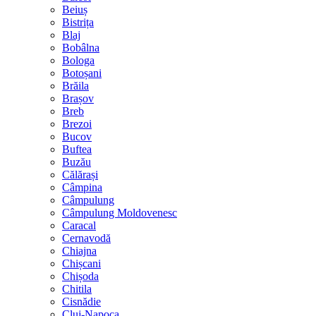
Beiuș
Bistrița
Blaj
Bobâlna
Bologa
Botoșani
Brăila
Brașov
Breb
Brezoi
Bucov
Buftea
Buzău
Călărași
Câmpina
Câmpulung
Câmpulung Moldovenesc
Caracal
Cernavodă
Chiajna
Chișcani
Chișoda
Chitila
Cisnădie
Cluj-Napoca