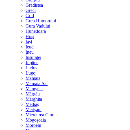
Grădiștea
Greci
Grid
Gura Humorului
Gura Vadului
Hunedoara
Huși
Iași
Ieud
Ineu
Însurăței
Jupiter
Luduș
Lugoj
Mamaia
Mamaia-Sat
Mangalia
Mărgău
Marghita
Mediaș
Merișani
Miercurea Ciuc
Mogoșoaia
Moroeni