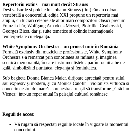
Repertoriu extins – mai mult decât Strauss
Deși valsurile și polcile lui Johann Strauss (fiul) rămân coloana
vertebrală a concertului, ediția XXI propune un repertoriu mai
amplu, cu lucrări celebre ale altor mari compozitori clasici precum
Franz Lehár, Wolfgang Amadeus Mozart, Piotr Ilici Ceaikovski,
Georges Bizet, dar și suite tematice și colinde internaționale
reinterpretate cu eleganță.
White Symphony Orchestra – un proiect unic în România
Formată exclusiv din muziciene profesioniste, White Symphony
Orchestra s-a remarcat prin sonoritatea sa rafinată și imaginea
scenică memorabilă, în care instrumentistele apar în rochii albe de
gală, simbolizând puritatea, eleganța și feminitatea.
Sub bagheta Donna Bianca Maier, dirijoare apreciată pentru stilul
său expresiv și modern, și cu Monica Calofir – violonistă virtuoză și
concertmaestru de marcă – orchestra a reușit să transforme „Crăciun
Vienez” într-un reper anual în peisajul cultural românesc.
Reguli de acces:
Vă rugăm să respectați regulile locale în vigoare la momentul
concertului.