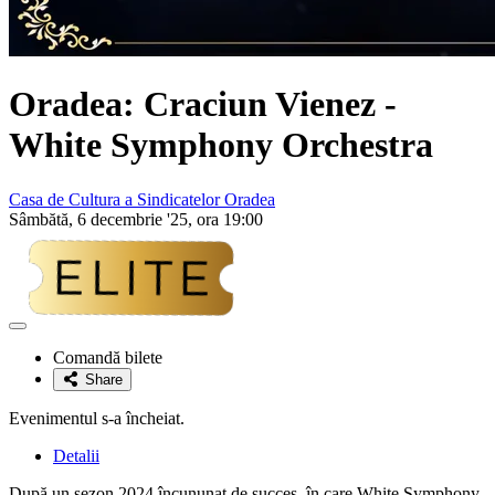
Oradea: Craciun Vienez -
White Symphony Orchestra
Casa de Cultura a Sindicatelor Oradea
Sâmbătă, 6 decembrie '25, ora 19:00
Adaugă
la
Comandă bilete
favorite
Share
Evenimentul s-a încheiat.
Detalii
După un sezon 2024 încununat de succes, în care White Symphony