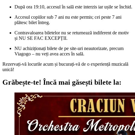
După ora 19:10, accesul în sală este interzis iar ușile se închid.
Accesul copiilor sub 7 ani nu este permis; cei peste 7 ani
plătesc bilet întreg.
Contravaloarea biletelor nu se returnează indiferent de motiv
și NU SE FAC EXCEPȚII.
NU achiziționați bilete de pe site-uri neautorizate, precum
Viagogo – nu veți avea acces în sală.
Rezervați-vă locurile acum și bucurați-vă de o experiență muzicală
unică!
Grăbește-te!
Încă mai găsești bilete la: