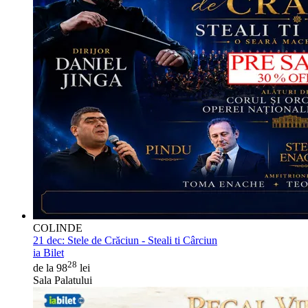
COLINDE
21 dec:
Stele de Crăciun - Steali ti Cârciun
ia Bilet
28
de la 98
lei
Sala Palatului