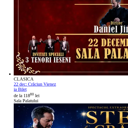
CLASICA
22 dec:
Crăciun Vienez
ia Bilet
80
de la 118
lei
Sala Palatului