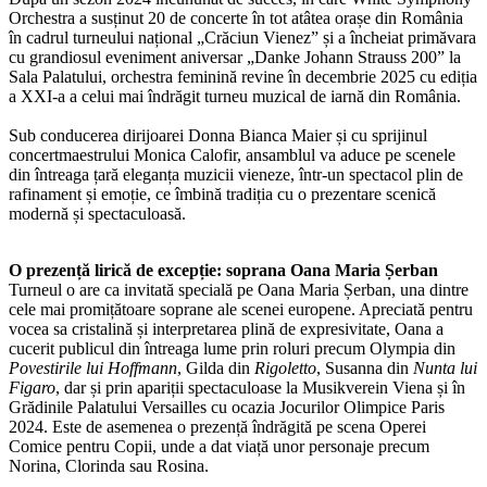
Orchestra a susținut 20 de concerte în tot atâtea orașe din România
în cadrul turneului național „Crăciun Vienez” și a încheiat primăvara
cu grandiosul eveniment aniversar „Danke Johann Strauss 200” la
Sala Palatului, orchestra feminină revine în decembrie 2025 cu ediția
a XXI-a a celui mai îndrăgit turneu muzical de iarnă din România.
Sub conducerea dirijoarei Donna Bianca Maier și cu sprijinul
concertmaestrului Monica Calofir, ansamblul va aduce pe scenele
din întreaga țară eleganța muzicii vieneze, într-un spectacol plin de
rafinament și emoție, ce îmbină tradiția cu o prezentare scenică
modernă și spectaculoasă.
O prezență lirică de excepție: soprana Oana Maria Șerban
Turneul o are ca invitată specială pe Oana Maria Șerban, una dintre
cele mai promițătoare soprane ale scenei europene. Apreciată pentru
vocea sa cristalină și interpretarea plină de expresivitate, Oana a
cucerit publicul din întreaga lume prin roluri precum Olympia din
Povestirile lui Hoffmann
, Gilda din
Rigoletto
, Susanna din
Nunta lui
Figaro
, dar și prin apariții spectaculoase la Musikverein Viena și în
Grădinile Palatului Versailles cu ocazia Jocurilor Olimpice Paris
2024. Este de asemenea o prezență îndrăgită pe scena Operei
Comice pentru Copii, unde a dat viață unor personaje precum
Norina, Clorinda sau Rosina.