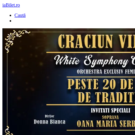
iaBilet.ro
Caută