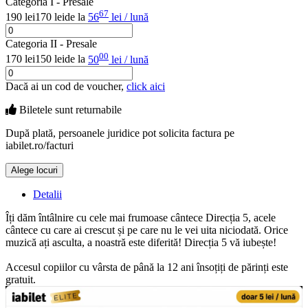
Categoria I - Presale
67
190 lei
170 lei
de la
56
lei / lună
Categoria II - Presale
00
170 lei
150 lei
de la
50
lei / lună
Dacă ai un cod de voucher,
click aici
Biletele sunt
returnabile
După plată, persoanele juridice pot solicita factura pe
iabilet.ro/facturi
Alege locuri
Doar o mică verificare
Detalii
Îți dăm întâlnire cu cele mai frumoase cântece Direcția 5, acele
cântece cu care ai crescut și pe care nu le vei uita niciodată. Orice
muzică ați asculta, a noastră este diferită! Direcția 5 vă iubește!
Accesul copiilor cu vârsta de până la 12 ani însoțiți de părinți este
gratuit.