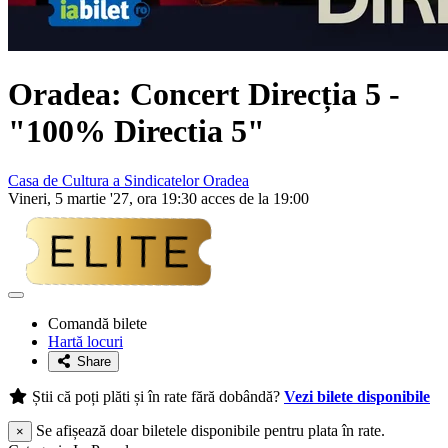
Oradea: Concert
Direcția 5
-
"100% Directia 5"
Casa de Cultura a Sindicatelor Oradea
Vineri, 5 martie '27, ora 19:30 acces de la 19:00
Adaugă
la
Comandă bilete
favorite
Hartă locuri
Share
Știi că poți plăti și în rate fără dobândă?
Vezi bilete disponibile
Se afișează doar biletele disponibile pentru plata în rate.
×