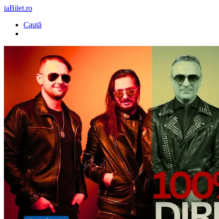
iaBilet.ro
Caută