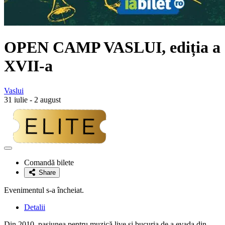
OPEN CAMP VASLUI, ediția a
XVII-a
Vaslui
31 iulie - 2 august
Adaugă
la
Comandă bilete
favorite
Share
Evenimentul s-a încheiat.
Detalii
Din 2010, pasiunea pentru muzică live și bucuria de a evada din