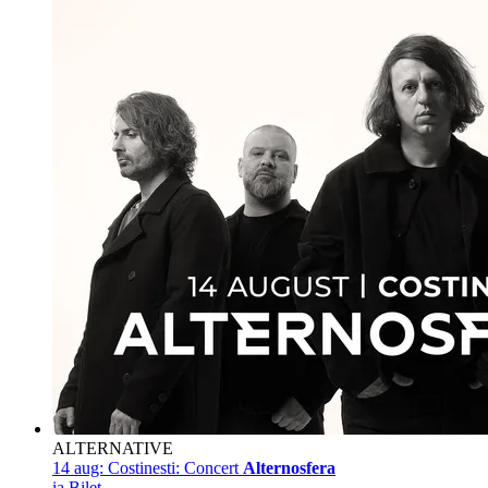
ALTERNATIVE
14 aug:
Costinesti: Concert
Alternosfera
ia Bilet