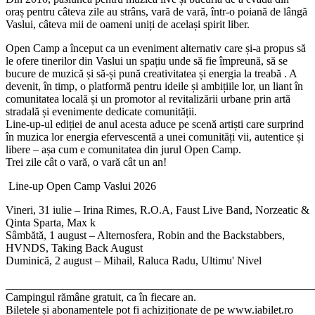
oraș pentru câteva zile au strâns, vară de vară, într-o poiană de lângă
Vaslui, câteva mii de oameni uniți de același spirit liber.
Open Camp a început ca un eveniment alternativ care și-a propus să
le ofere tinerilor din Vaslui un spațiu unde să fie împreună, să se
bucure de muzică și să-și pună creativitatea și energia la treabă . A
devenit, în timp, o platformă pentru ideile și ambițiile lor, un liant în
comunitatea locală și un promotor al revitalizării urbane prin artă
stradală și evenimente dedicate comunității.
Line-up-ul ediției de anul acesta aduce pe scenă artiști care surprind
în muzica lor energia efervescentă a unei comunități vii, autentice și
libere – așa cum e comunitatea din jurul Open Camp.
Trei zile cât o vară, o vară cât un an!
Line-up Open Camp Vaslui 2026
Vineri, 31 iulie –
Irina Rimes, R.O.A, Faust Live Band, Norzeatic &
Qinta Sparta, Max k
Sâmbătă, 1 august
– Alternosfera, Robin and the Backstabbers,
HVNDS, Taking Back August
Duminică, 2 august
– Mihail, Raluca Radu, Ultimu' Nivel
_______________________________________________________
Campingul rămâne gratuit, ca în fiecare an.
Biletele și abonamentele pot fi achiziționate de pe www.iabilet.ro