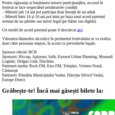
Pentru siguranța și bunăstarea tuturor participanților, accesul în
festival se face respectând următoarele condiții:
– Minorii sub 14 ani pot participa doar însoțiți de un adult.
– Minorii între 14 și 16 ani pot intra pe baza unui acord parental
semnat de un părinte sau tutore legal (pe hârtie sau digital).
Un model de acord parental poate fi descărcat
aici
Vânzarea băuturilor alcoolice în perimetrul festivalului se va realiza
doar către persoane majore, în acord cu prevederile legale.
Sponsor oficial: BCR
Sponsori: Hiccup, Apisrom, Safir, Euroest Urban Planning, Morandi
Logistic, Delgaz Grid, Disclima
Parteneri media: Rock FM, Kiss FM, Teleplus, Vremea Nouă,
Cărturești
Parteneri: Primăria Municipiului Vaslui, Direcția Silvică Vaslui,
Europe Direct
Grăbește-te!
Încă mai găsești bilete la: