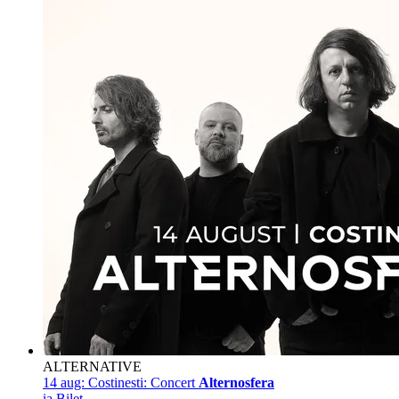
ALTERNATIVE
14 aug:
Costinesti: Concert
Alternosfera
ia Bilet