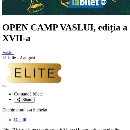
OPEN CAMP VASLUI, ediția a
XVII-a
Vaslui
31 iulie - 2 august
Adaugă
la
Comandă bilete
favorite
Share
Evenimentul s-a încheiat.
Detalii
Din 2010, pasiunea pentru muzică live și bucuria de a evada din