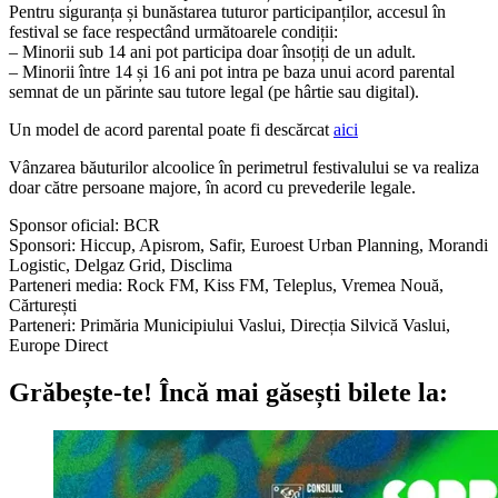
Pentru siguranța și bunăstarea tuturor participanților, accesul în
festival se face respectând următoarele condiții:
– Minorii sub 14 ani pot participa doar însoțiți de un adult.
– Minorii între 14 și 16 ani pot intra pe baza unui acord parental
semnat de un părinte sau tutore legal (pe hârtie sau digital).
Un model de acord parental poate fi descărcat
aici
Vânzarea băuturilor alcoolice în perimetrul festivalului se va realiza
doar către persoane majore, în acord cu prevederile legale.
Sponsor oficial: BCR
Sponsori: Hiccup, Apisrom, Safir, Euroest Urban Planning, Morandi
Logistic, Delgaz Grid, Disclima
Parteneri media: Rock FM, Kiss FM, Teleplus, Vremea Nouă,
Cărturești
Parteneri: Primăria Municipiului Vaslui, Direcția Silvică Vaslui,
Europe Direct
Grăbește-te!
Încă mai găsești bilete la: