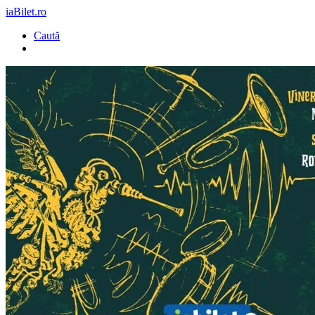
iaBilet.ro
Caută