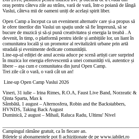
oraș pentru câteva zile au strâns, vară de vară, într-o poiană de lângă
Vaslui, câteva mii de oameni uniți de același spirit liber.
Open Camp a început ca un eveniment alternativ care și-a propus să
le ofere tinerilor din Vaslui un spațiu unde să fie împreună, să se
bucure de muzică și să-și pună creativitatea și energia la treabă . A
devenit, în timp, o platformă pentru ideile și ambițiile lor, un liant în
comunitatea locală și un promotor al revitalizării urbane prin artă
stradală și evenimente dedicate comunității.
Line-up-ul ediției de anul acesta aduce pe scenă artiști care surprind
în muzica lor energia efervescentă a unei comunități vii, autentice și
libere – așa cum e comunitatea din jurul Open Camp.
Trei zile cât o vară, o vară cât un an!
Line-up Open Camp Vaslui 2026
Vineri, 31 iulie –
Irina Rimes, R.O.A, Faust Live Band, Norzeatic &
Qinta Sparta, Max k
Sâmbătă, 1 august
– Alternosfera, Robin and the Backstabbers,
HVNDS, Taking Back August
Duminică, 2 august
– Mihail, Raluca Radu, Ultimu' Nivel
_______________________________________________________
Campingul rămâne gratuit, ca în fiecare an.
Biletele și abonamentele pot fi achiziționate de pe www.iabilet.ro