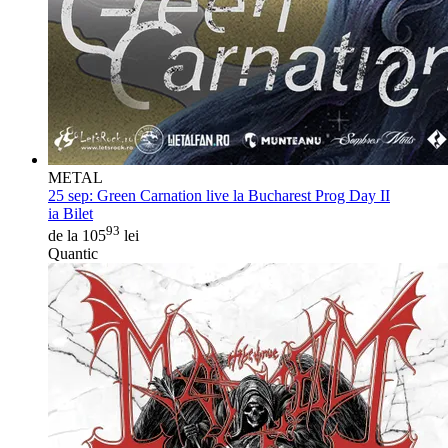
METAL
25 sep:
Green Carnation live la Bucharest Prog Day II
ia Bilet
93
de la 105
lei
Quantic