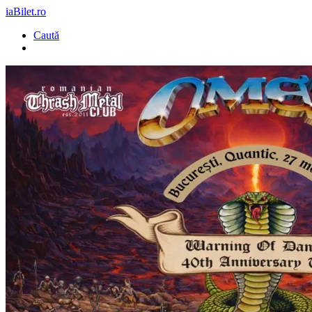
iaBilet.ro
Caută