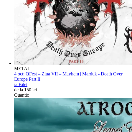
METAL
4 oct:
QFest – Ziua VII – Mayhem | Marduk - Death Over
Europe Part II
ia Bilet
de la 150 lei
Quantic