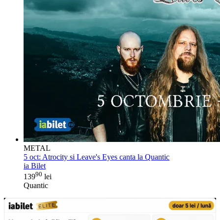
METAL
5 oct:
Atrocity si Leave's Eyes canta la Quantic
ia Bilet
90
139
lei
Quantic