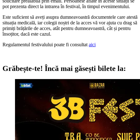
solicitare prealabilă prin email. Persoanele aflate în aceste situații se
pot prezenta direct la intrarea în festival, în timpul evenimentului.
Este suficient să aveți asupra dumneavoastră documentele care atestă
situația medicală, iar colegii noștri de la acces vă vor ajuta cu drag să
primiți brățările de acces, atât pentru dumneavoastră, cât și pentru
însoțitor, dacă este cazul.
Regulamentul festivalului poate fi consultat
aici
Grăbește-te!
Încă mai găsești bilete la: