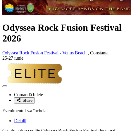
Odyssea
Rock Fusion Festival
2026
Odyssea Rock Fusion Festival - Venus Beach
, Constanța
25-27 iunie
Adaugă
la
Comandă bilete
favorite
Share
Evenimentul s-a încheiat.
Detalii
Cea de-a doua ediție Odyssea Rock Fusion Festival duce mai