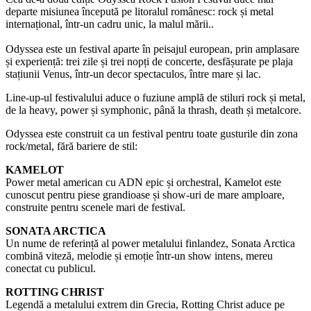
departe misiunea începută pe litoralul românesc: rock și metal
internațional, într-un cadru unic, la malul mării..
Odyssea este un festival aparte în peisajul european, prin amplasare
și experiență: trei zile și trei nopți de concerte, desfășurate pe plaja
stațiunii Venus, într-un decor spectaculos, între mare și lac.
Line-up-ul festivalului aduce o fuziune amplă de stiluri rock și metal,
de la heavy, power și symphonic, până la thrash, death și metalcore.
Odyssea este construit ca un festival pentru toate gusturile din zona
rock/metal, fără bariere de stil:
KAMELOT
Power metal american cu ADN epic și orchestral, Kamelot este
cunoscut pentru piese grandioase și show-uri de mare amploare,
construite pentru scenele mari de festival.
SONATA ARCTICA
Un nume de referință al power metalului finlandez, Sonata Arctica
combină viteză, melodie și emoție într-un show intens, mereu
conectat cu publicul.
ROTTING CHRIST
Legendă a metalului extrem din Grecia, Rotting Christ aduce pe