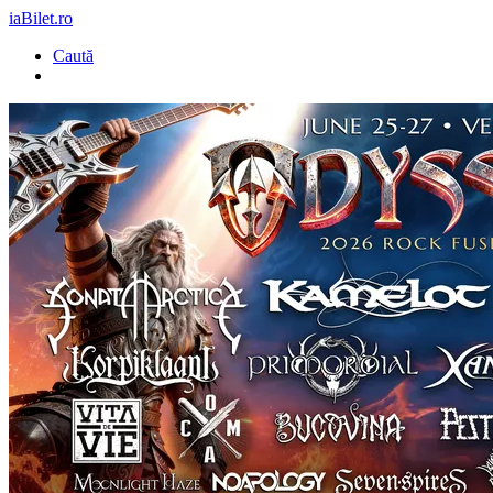
iaBilet.ro
Caută