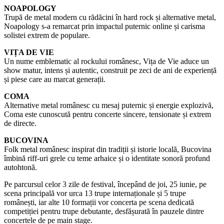
NOAPOLOGY
Trupă de metal modern cu rădăcini în hard rock și alternative metal,
Noapology s-a remarcat prin impactul puternic online și carisma
solistei extrem de populare.
VIȚA DE VIE
Un nume emblematic al rockului românesc, Vița de Vie aduce un
show matur, intens și autentic, construit pe zeci de ani de experiență
și piese care au marcat generații.
COMA
Alternative metal românesc cu mesaj puternic și energie explozivă,
Coma este cunoscută pentru concerte sincere, tensionate și extrem
de directe.
BUCOVINA
Folk metal românesc inspirat din tradiții și istorie locală, Bucovina
îmbină riff-uri grele cu teme arhaice și o identitate sonoră profund
autohtonă.
Pe parcursul celor 3 zile de festival, începând de joi, 25 iunie, pe
scena principală vor urca 13 trupe internaționale și 5 trupe
românești, iar alte 10 formații vor concerta pe scena dedicată
competiției pentru trupe debutante, desfășurată în pauzele dintre
concertele de pe main stage.