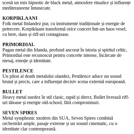
scenă un mix hipnotic de black metal, atmosfere ritualice și influențe
mediteraneene întunecate.
KORPIKLAANI
Folk metal finlandez pur, cu instrumente tradiționale și energie de
petrecere, Korpiklaani transformă orice concert într-un haos vesel,
cu bere, dans și riff-uri contagioase.
PRIMORDIAL
Pagan metal din Irlanda, profund ancorat în istoria și spiritul celtic,
Primordial este recunoscut pentru concerte intense, încărcate de
mesaj, emoție și identitate.
PESTILENCE
Un pilon al death metalului olandez, Pestilence aduce un sound
brutal și precis, care a influențat decisiv scena extremă europeană.
BULLET
Heavy metal suedez în stil clasic, rapid și direct, Bullet livrează riff-
uri tăioase și energie old-school, fără compromisuri.
SEVEN SPIRES
Metal symphonic modern din SUA, Seven Spires combină
orchestrări ample, pasaje extreme și un sound cinematic, cu o
identitate clar contemporană.