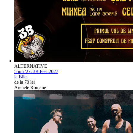
ALTERNATIVE
5 iun '27:
3B Fest 2027
ia Bilet
de la 70 lei
Arenele Romane