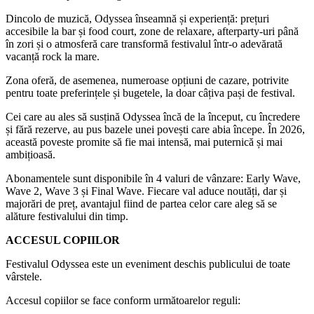
Dincolo de muzică, Odyssea înseamnă și experiență: prețuri
accesibile la bar și food court, zone de relaxare, afterparty-uri până
în zori și o atmosferă care transformă festivalul într-o adevărată
vacanță rock la mare.
Zona oferă, de asemenea, numeroase opțiuni de cazare, potrivite
pentru toate preferințele și bugetele, la doar câțiva pași de festival.
Cei care au ales să susțină Odyssea încă de la început, cu încredere
și fără rezerve, au pus bazele unei povești care abia începe. În 2026,
această poveste promite să fie mai intensă, mai puternică și mai
ambițioasă.
Abonamentele sunt disponibile în 4 valuri de vânzare: Early Wave,
Wave 2, Wave 3 și Final Wave. Fiecare val aduce noutăți, dar și
majorări de preț, avantajul fiind de partea celor care aleg să se
alăture festivalului din timp.
ACCESUL COPIILOR
Festivalul Odyssea este un eveniment deschis publicului de toate
vârstele.
Accesul copiilor se face conform următoarelor reguli: