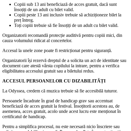
Copiii sub 13 ani beneficiază de acces gratuit, dacă sunt
însoțiți de un adult cu bilet valid.
Copiii peste 13 ani inclusiv trebuie să achiziționeze bilet la
preț întreg.
Toți copiii trebuie să fie însoțiți de un adult cu bilet valid.
Organizatorii recomandă protecție auditivă pentru copiii mici, din
cauza volumului ridicat al concertelor.
Accesul la unele zone poate fi restricționat pentru siguranță.
Organizatorii își rezervă dreptul de a solicita un act de identitate sau
document care atestă vârsta copilului la intrare, pentru a verifica
eligibilitatea accesului gratuit sau a biletului redus.
ACCESUL PERSOANELOR CU DIZABILITĂȚI
La Odyssea, credem că muzica trebuie să fie accesibilă tuturor.
Persoanele încadrate în grad de handicap grav sau accentuat
beneficiază de acces gratuit la festival. Însoțitorii acestora au, de
asemenea, acces gratuit, acolo unde acest lucru este menționat în
certificatul de handicap.
Pentru a simplifica procesul, nu este necesară nicio înscriere sau