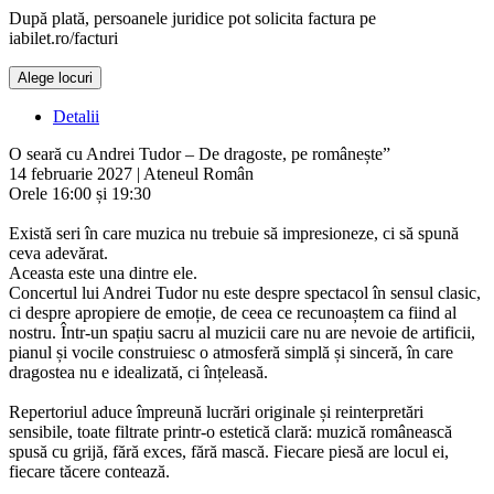
După plată, persoanele juridice pot solicita factura pe
iabilet.ro/facturi
Alege locuri
Doar o mică verificare
Detalii
O seară cu Andrei Tudor – De dragoste, pe românește”
14 februarie 2027 | Ateneul Român
Orele 16:00 și 19:30
Există seri în care muzica nu trebuie să impresioneze, ci să spună
ceva adevărat.
Aceasta este una dintre ele.
Concertul lui Andrei Tudor nu este despre spectacol în sensul clasic,
ci despre apropiere de emoție, de ceea ce recunoaștem ca fiind al
nostru. Într-un spațiu sacru al muzicii care nu are nevoie de artificii,
pianul și vocile construiesc o atmosferă simplă și sinceră, în care
dragostea nu e idealizată, ci înțeleasă.
Repertoriul aduce împreună lucrări originale și reinterpretări
sensibile, toate filtrate printr-o estetică clară: muzică românească
spusă cu grijă, fără exces, fără mască. Fiecare piesă are locul ei,
fiecare tăcere contează.