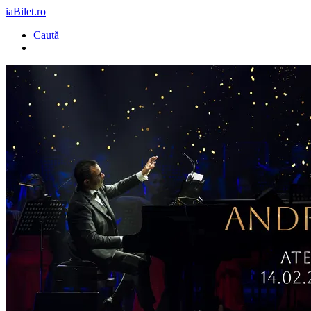
iaBilet.ro
Caută