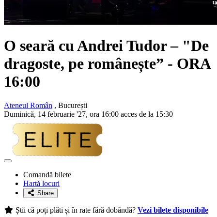
O seară cu
Andrei Tudor
– "De
dragoste, pe românește” - ORA
16:00
Ateneul Român
, București
Duminică, 14 februarie '27, ora 16:00 acces de la 15:30
Adaugă
la
Comandă bilete
favorite
Hartă locuri
Share
Știi că poți plăti și în rate fără dobândă?
Vezi bilete disponibile