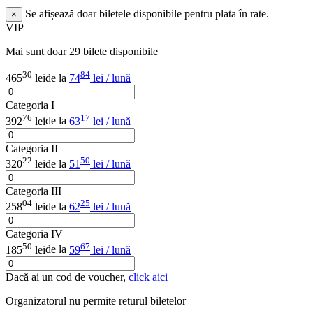
Se afișează doar biletele disponibile pentru plata în rate.
×
VIP
Mai sunt doar 29 bilete disponibile
30
84
465
lei
de la
74
lei / lună
Categoria I
76
17
392
lei
de la
63
lei / lună
Categoria II
22
50
320
lei
de la
51
lei / lună
Categoria III
04
25
258
lei
de la
62
lei / lună
Categoria IV
50
67
185
lei
de la
59
lei / lună
Dacă ai un cod de voucher,
click aici
Organizatorul nu permite returul biletelor