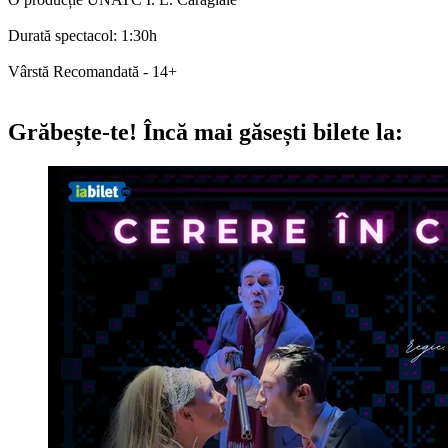
Durată spectacol: 1:30h
Vârstă Recomandată - 14+
Grăbește-te!
Încă mai găsești bilete la: