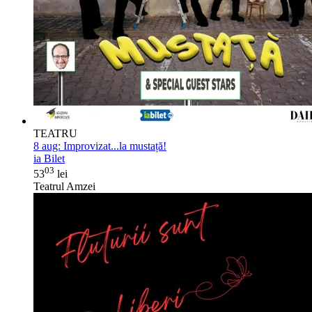
TEATRU
8 aug:
Improvizat...la mustață!
ia Bilet
03
53
lei
Teatrul Amzei