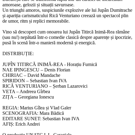
amoroase, gelozii și situații savuroase.
Un triunghi amoros, suspiciunile explozive ale lui Jupân Dumitrache
și apariția carismaticului Rică Venturiano creează un spectacol plin
de umor, ritm și replici memorabile.
Vino să descoperi cum onoarea lui Jupân Titircă Inimă-Rea rămâne
(sau nu!) nepătată într-o comedie clasică despre aparențe și ipocrizie,
pusă în scenă într-o manieră modernă și energică.
DISTRIBUȚIE:
JUPÎN TITIRCĂ INIMĂ-REA - Horațiu Furnică
NAE IPINGESCU – Denis Florian
CHIRIAC – David Mandache
SPIRIDON – Sebastian Ivan IVA
RICĂ VENTURIANO – Șerban Lazarovici
VETA – Andreea Gîrbea
ZIȚA – Georgiana Ionescu
REGIA: Marius Gîlea și Vlad Galer
SCENOGRAFIA: Mara Bădică
EDITARE SUNET: Sebastian Ivan IVA
AFIȘ: Erich Andrei
O producție UNATC I. L. Caragiale