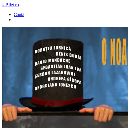
iaBilet.ro
Caută