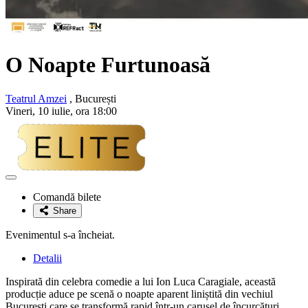
O Noapte Furtunoasă
Teatrul Amzei
, București
Vineri, 10 iulie, ora 18:00
Adaugă
la
Comandă bilete
favorite
Share
Evenimentul s-a încheiat.
Detalii
Inspirată din celebra comedie a lui Ion Luca Caragiale, această
producție aduce pe scenă o noapte aparent liniștită din vechiul
București care se transformă rapid într-un carusel de încurcături