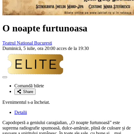
O noapte furtunoasa
Teatrul National Bucuresti
Duminică, 5 iulie, ora 20:00 acces de la 19:30
Adaugă
la
Comandă bilete
favorite
Share
Evenimentul s-a încheiat.
Detalii
Capodoperă a geniului caragialian, „O noapte furtunoasă” este
suprema radiografie spumoasă, dulce-amăruie, plină de culoare și de
savoare a spiritului românesc, în toate ale sale, cu bune și... mai