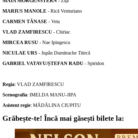
MAIA MORGENSTERN
- Zița
MARIUS MANOLE
- Rică Venturiano
CARMEN TĂNASE
- Veta
VLAD ZAMFIRESCU
- Chiriac
MIRCEA RUSU
- Nae Ipingescu
NICULAE URS
- Jupân Dumitrache Titircă
GABRIEL VATAVU/
ȘTEFAN RADU
- Spiridon
Regia
: VLAD ZAMFIRESCU
Scenografia
: IMELDA MANU-JIPA
Asistent regie
: MĂDĂLINA CIUPITU
Grăbește-te!
Încă mai găsești bilete la: