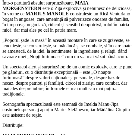
Într-o partitură absulut surprinzătoare,
MAIA
MORGENSTERN
este o Zița explozivă și nebunesc de delicioasă,
în vreme ce
MARIUS MANOLE
construiește un Rică Venturiano
bogat în angoase, care amenință să pulverizeze onoarea de familist,
în timp ce-și negociază, ridicol și sensibil deopotrivă, rolul în patria
mică, dar mai ales pe cel în patria mare.
„Poporul șade la masă” în această montare în care se zugrăvește, se
tencuiește, se construiește, se mănâncă și se combate, și în care toate
se amestecă, de la idei, la sentimente, la ingrediente și relații, dând
savoare unei „Nopți furtunoase” cum nu s-a mai văzut până acum.
Un spectacol alert și surprinzător, de un comic exploziv, care te pune
pe gânduri, cu o distribuție excepțională – este „O noapte
furtunoasă” despre valori naționale și personale, despre haz de
necaz, despre patrioți și familiști, ciocoi și ziariști care combat, dar
mai ales despre iubire, în formele ei mai mult sau mai puțin...
tradiționale.
Scenografia spectaculoasă este semnată de Imelda Manu-Jipa,
costumele-personaj aparțin Mariei Ștefănescu, iar Mădălina Ciupitu
este asistent de regie.
Distribuție: