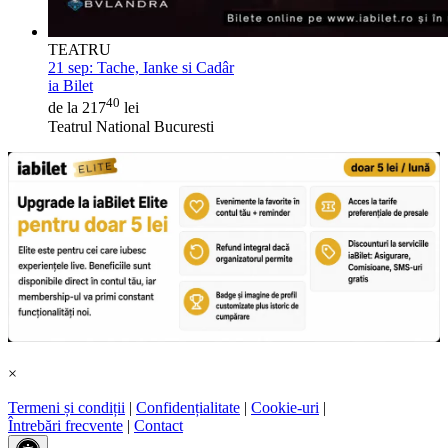
TEATRU
21 sep:
Tache, Ianke si Cadâr
ia Bilet
40
de la 217
lei
Teatrul National Bucuresti
×
Termeni și condiții
|
Confidențialitate
|
Cookie-uri
|
Întrebări frecvente
|
Contact