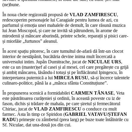
(ne)bune.
În noua cheie regizorală propusă de
VLAD ZAMFIRESCU
,
redescoperim personajele lui Caragiale pentru lumea de azi, cu
parfumul și emoția unei mahalele de demult, în care răsună muzica
lui Jean Moscopol, și care ne invită să pătrundem, în arome de
mirodenii și mâncare aburindă, printre schele, reparații și pisici care-
și miorlăie „furtunos” aleanul.
În acest spațiu pitoresc, în care tumultul de-afară dă într-un clocot
interior de nestăpânit, bucătăria devine inima mult încercată a
universului intim. Jupân Dumitrache, jucat de
NICULAE URS
,
este ca un (master)șef al casei și al mesei, cel care pregătește cu grijă
și ambiț mâncarea, lăsându-l totuși și pe înflăcăratul Ipingescu, în
interpretarea puternică a lui
MIRCEA RUSU
, să-și încerce talentele
culinaro-politice, până la a „mânca sfânta Constituțiune”.
În propunerea scenică a formidabilei
CARMEN TĂNASE
, Veta
este păstrătoarea curățeniei și ordinii, în această poveste cu iz de
fason, dichis și trădare de mahala, pe care șiretul și fermecătorul
Chiriac, jucat de
VLAD ZAMFIRESCU
o conduce cu mult
farmec. Asta în timp ce Spiridon (
GABRIEL VATAVU/ȘTEFAN
RADU
) primește cu zâmbetul (prea larg) pe buze toate întâlnirile cu
Sf. Niculae, dat una-două jos din cui.