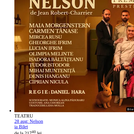
TEATRU
28 aug:
Nelson
ia Bilet
40
de la 217
lei