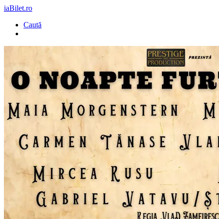
iaBilet.ro
Caută