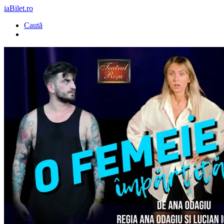
iaBilet.ro
Caută