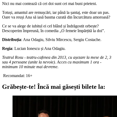
Nici nu mai contează că cei doi sunt cei mai buni prieteni.
Totuși, amantul are remușcări, iar până la șantaj, este doar un pas.
Oare va reuși Ana să iasă basma curată din încurcătura amoroasă?
Ce se va alege de iubitul ei cel blând și îndrăgostit orbește?
Descoperim împreună, în comedia „O femeie împărțită la doi”.
Distribuția
: Ana Odagiu, Silviu Mircescu, Sergiu Costache.
Regia
: Lucian Ionescu și Ana Odagiu.
Teatrul Rosu - teatru-cafenea din 2013, cu așezare la mese de 2, 3
sau 4 persoane (unite la nevoie). Acces cu maximum 1 ora -
minimum 10 minute mai devreme.
Recomandat: 16+
Grăbește-te!
Încă mai găsești bilete la: