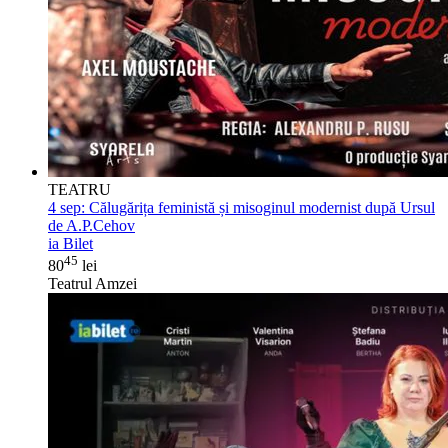
TEATRU
4 sep:
Călugărița feministă și misoginul modernist după Ursul
de A.P.Cehov
ia Bilet
45
80
lei
Teatrul Amzei