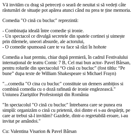
Vă invităm cu drag să petreceți o seară de neuitat si să vedeți câte
răsturnări de situație pot apărea atunci când nu prea te ține memoria.
Comedia "O cină cu bucluc" reprezintă:
- Combinația ideală între comedie și ironie.
- Un spectacol ce divulgă secretele din spatele cortinei și uimește
prin dilemele, uneori absurde, ale actorului,
- O comedie spumoasă care te va face să râzi în hohote
Comedia a luat premiu, chiar după premieră, în cadrul Festivalului
internațional de teatru Comic 7 B, Cel mai bun actor- Pavel Bârsan,
pentru rolurile din spectacolul “O cină cu bucluc” (fost tiltlu: “Pe
bune” dupa texte de William Shakespeare si Michael Frayn)
"...comedia "O cina cu bucluc" constituie un demers ambițios si
combină comedia cu o doză rafinată de ironie englezească."
Uniunea Ziariştilor Profesionişti din România
"In spectacolul "O cină cu bucluc" întrebarea care se punea era
simplă: organizăm o cină cu prietenii, doi dintre ei s-au despărțit, pe
care ar trebui să-l invităm? Gazdele, dintr-o regretabilă eroare, i-au
invitat pe amândoi."
Cu: Valentina Visarion & Pavel Bârsan