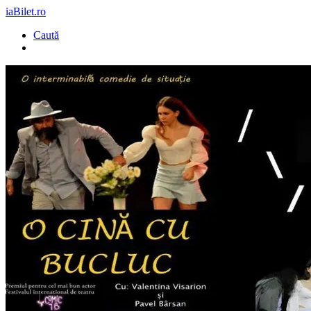
iaBilet.ro
Caută