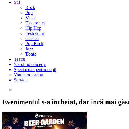
Stil
Rock
Pop
Metal
Electronica
Hip Hop
Festivaluri
Clasica
Pop Rock
Jazz
Toate
Teatru
Stand-up comedy
Spectacole pentru copii
Vouchere cadou
Servicii
Evenimentul s-a încheiat,
dar încă mai găseș