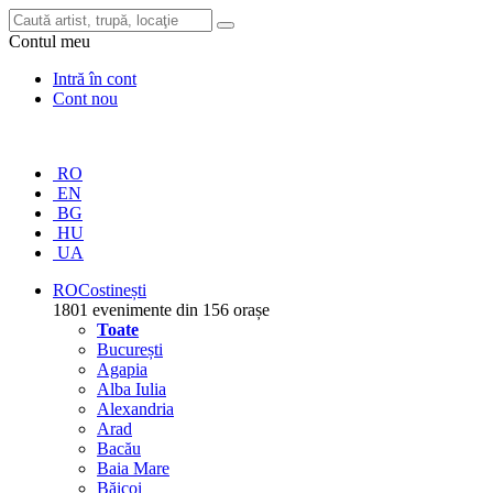
Contul meu
Intră în cont
Cont nou
RO
EN
BG
HU
UA
RO
Costinești
1801 evenimente din 156 orașe
Toate
București
Agapia
Alba Iulia
Alexandria
Arad
Bacău
Baia Mare
Băicoi