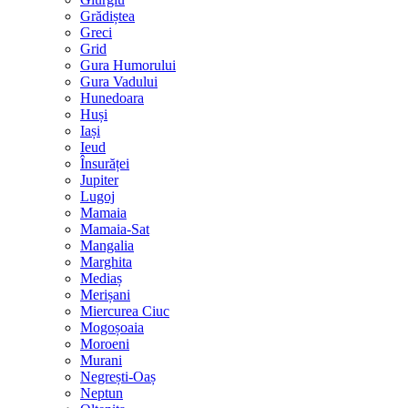
Grădiștea
Greci
Grid
Gura Humorului
Gura Vadului
Hunedoara
Huși
Iași
Ieud
Însurăței
Jupiter
Lugoj
Mamaia
Mamaia-Sat
Mangalia
Marghita
Mediaș
Merișani
Miercurea Ciuc
Mogoșoaia
Moroeni
Murani
Negrești-Oaș
Neptun