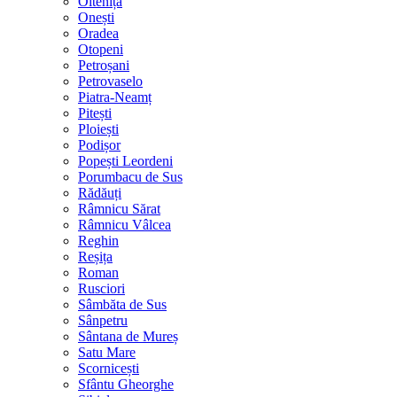
Oltenița
Onești
Oradea
Otopeni
Petroșani
Petrovaselo
Piatra-Neamț
Pitești
Ploiești
Podișor
Popești Leordeni
Porumbacu de Sus
Rădăuți
Râmnicu Sărat
Râmnicu Vâlcea
Reghin
Reșița
Roman
Rusciori
Sâmbăta de Sus
Sânpetru
Sântana de Mureș
Satu Mare
Scornicești
Sfântu Gheorghe