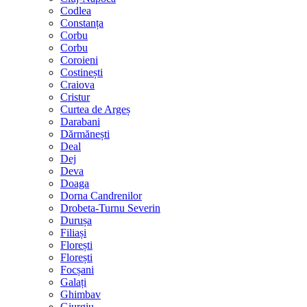
Codlea
Constanța
Corbu
Corbu
Coroieni
Costinești
Craiova
Cristur
Curtea de Argeș
Darabani
Dărmănești
Deal
Dej
Deva
Doaga
Dorna Candrenilor
Drobeta-Turnu Severin
Durușa
Filiași
Florești
Florești
Focșani
Galați
Ghimbav
Giurgiu