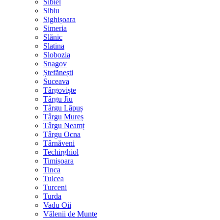
Sibiel
Sibiu
Sighișoara
Simeria
Slănic
Slatina
Slobozia
Snagov
Ștefănești
Suceava
Târgoviște
Târgu Jiu
Târgu Lăpuș
Târgu Mureș
Târgu Neamț
Târgu Ocna
Târnăveni
Techirghiol
Timișoara
Tinca
Tulcea
Turceni
Turda
Vadu Oii
Vălenii de Munte