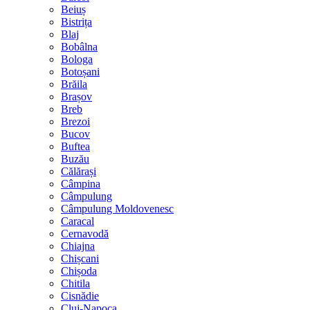
Beiuș
Bistrița
Blaj
Bobâlna
Bologa
Botoșani
Brăila
Brașov
Breb
Brezoi
Bucov
Buftea
Buzău
Călărași
Câmpina
Câmpulung
Câmpulung Moldovenesc
Caracal
Cernavodă
Chiajna
Chișcani
Chișoda
Chitila
Cisnădie
Cluj-Napoca