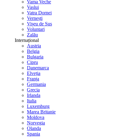
Vama Veche
Vaslui
Vatra Dornei
Vernești
Vișeu de Sus
Voluntari
Zalău
Internațional
Austria
Belgia
Bulgaria
Cipru
Danemarca
Elveția
Franța
Germania
Grecia
Irlanda
Italia
Luxemburg
Marea Britanie
Moldova
Norvegia
Olanda
Spania