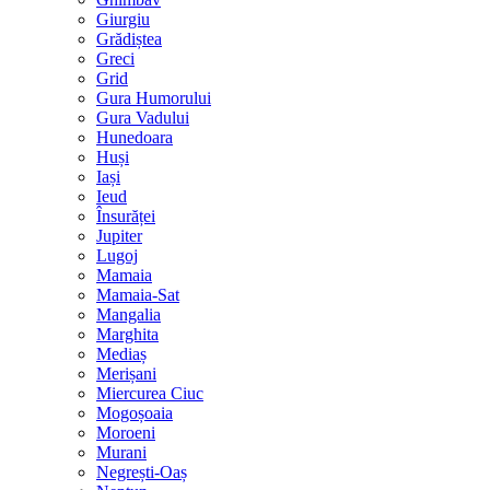
Giurgiu
Grădiștea
Greci
Grid
Gura Humorului
Gura Vadului
Hunedoara
Huși
Iași
Ieud
Însurăței
Jupiter
Lugoj
Mamaia
Mamaia-Sat
Mangalia
Marghita
Mediaș
Merișani
Miercurea Ciuc
Mogoșoaia
Moroeni
Murani
Negrești-Oaș