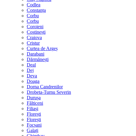
Codlea
Constanța
Corbu
Corbu
Coroieni
Costinești
Craiova
Cristur
Curtea de Argeș
Darabani
Dărmănești
Deal
Dej
Deva
Doaga
Dorna Candrenilor
Drobeta-Turnu Severin
Durușa
Fălticeni
Filiași
Florești
Florești
Focșani
Galați
Ghimbav