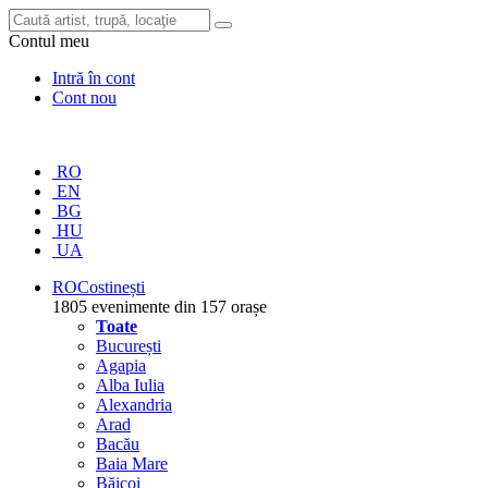
Contul meu
Intră în cont
Cont nou
RO
EN
BG
HU
UA
RO
Costinești
1805 evenimente din 157 orașe
Toate
București
Agapia
Alba Iulia
Alexandria
Arad
Bacău
Baia Mare
Băicoi