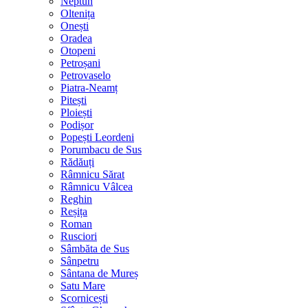
Neptun
Oltenița
Onești
Oradea
Otopeni
Petroșani
Petrovaselo
Piatra-Neamț
Pitești
Ploiești
Podișor
Popești Leordeni
Porumbacu de Sus
Rădăuți
Râmnicu Sărat
Râmnicu Vâlcea
Reghin
Reșița
Roman
Rusciori
Sâmbăta de Sus
Sânpetru
Sântana de Mureș
Satu Mare
Scornicești