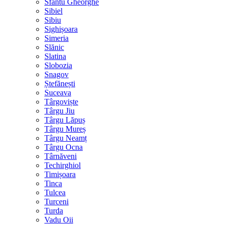
Sfântu Gheorghe
Sibiel
Sibiu
Sighișoara
Simeria
Slănic
Slatina
Slobozia
Snagov
Ștefănești
Suceava
Târgoviște
Târgu Jiu
Târgu Lăpuș
Târgu Mureș
Târgu Neamț
Târgu Ocna
Târnăveni
Techirghiol
Timișoara
Tinca
Tulcea
Turceni
Turda
Vadu Oii