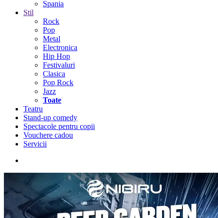
Spania
Stil
Rock
Pop
Metal
Electronica
Hip Hop
Festivaluri
Clasica
Pop Rock
Jazz
Toate
Teatru
Stand-up comedy
Spectacole pentru copii
Vouchere cadou
Servicii