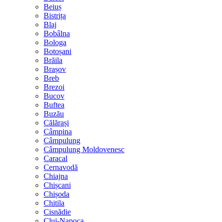
Beiuș
Bistrița
Blaj
Bobâlna
Bologa
Botoșani
Brăila
Brașov
Breb
Brezoi
Bucov
Buftea
Buzău
Călărași
Câmpina
Câmpulung
Câmpulung Moldovenesc
Caracal
Cernavodă
Chiajna
Chișcani
Chișoda
Chitila
Cisnădie
Cluj-Napoca