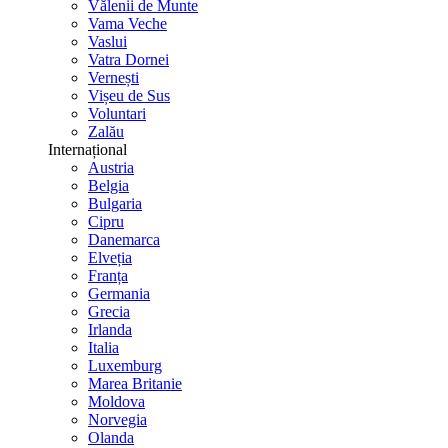
Vălenii de Munte
Vama Veche
Vaslui
Vatra Dornei
Vernești
Vișeu de Sus
Voluntari
Zalău
Internațional
Austria
Belgia
Bulgaria
Cipru
Danemarca
Elveția
Franța
Germania
Grecia
Irlanda
Italia
Luxemburg
Marea Britanie
Moldova
Norvegia
Olanda