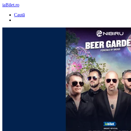
iaBilet.ro
Caută