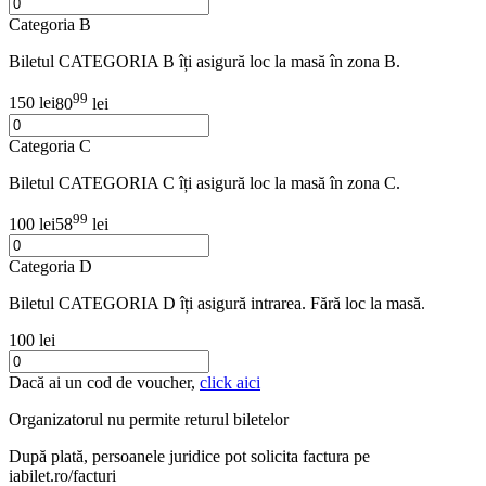
Categoria B
Biletul CATEGORIA B îți asigură loc la masă în zona B.
99
150 lei
80
lei
Categoria C
Biletul CATEGORIA C îți asigură loc la masă în zona C.
99
100 lei
58
lei
Categoria D
Biletul CATEGORIA D îți asigură intrarea. Fără loc la masă.
100 lei
Dacă ai un cod de voucher,
click aici
Organizatorul nu permite returul biletelor
După plată, persoanele juridice pot solicita factura pe
iabilet.ro/facturi