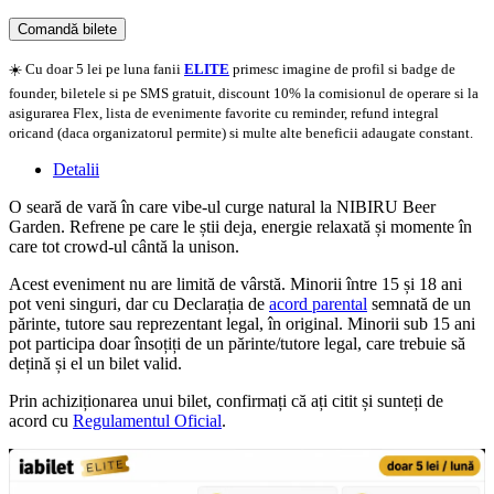
Comandă bilete
Doar o mică verificare
☀️ Cu doar 5 lei pe luna fanii
ELITE
primesc imagine de profil si badge de
founder, biletele si pe SMS gratuit, discount 10% la comisionul de operare si la
asigurarea Flex, lista de evenimente favorite cu reminder, refund integral
oricand (daca organizatorul permite) si multe alte beneficii adaugate constant.
Detalii
O seară de vară în care vibe-ul curge natural la NIBIRU Beer
Garden. Refrene pe care le știi deja, energie relaxată și momente în
care tot crowd-ul cântă la unison.
Acest eveniment nu are limită de vârstă. Minorii între 15 și 18 ani
pot veni singuri, dar cu Declarația de
acord parental
semnată de un
părinte, tutore sau reprezentant legal, în original. Minorii sub 15 ani
pot participa doar însoțiți de un părinte/tutore legal, care trebuie să
dețină și el un bilet valid.
Prin achiziționarea unui bilet, confirmați că ați citit și sunteți de
acord cu
Regulamentul Oficial
.