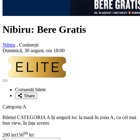
Nibiru:
Bere Gratis
Nibiru
, Costinești
Duminică, 30 august, ora 18:00
Adaugă
la
Comandă bilete
favorite
Share
Categoria A
Biletul CATEGORIA A îți asigură loc la masă în zona A, cu cel mai
bun view, în fața scenei.
99
200 lei
156
lei