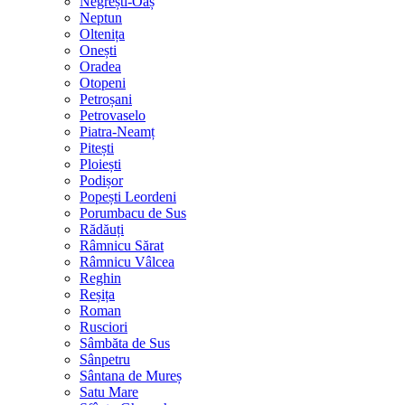
Negrești-Oaș
Neptun
Oltenița
Onești
Oradea
Otopeni
Petroșani
Petrovaselo
Piatra-Neamț
Pitești
Ploiești
Podișor
Popești Leordeni
Porumbacu de Sus
Rădăuți
Râmnicu Sărat
Râmnicu Vâlcea
Reghin
Reșița
Roman
Rusciori
Sâmbăta de Sus
Sânpetru
Sântana de Mureș
Satu Mare