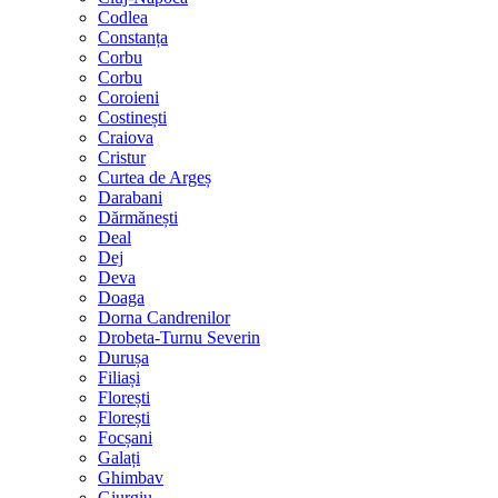
Codlea
Constanța
Corbu
Corbu
Coroieni
Costinești
Craiova
Cristur
Curtea de Argeș
Darabani
Dărmănești
Deal
Dej
Deva
Doaga
Dorna Candrenilor
Drobeta-Turnu Severin
Durușa
Filiași
Florești
Florești
Focșani
Galați
Ghimbav
Giurgiu