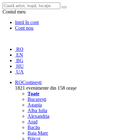
Contul meu
Intră în cont
Cont nou
RO
EN
BG
HU
UA
RO
Costinești
1821 evenimente din 158 orașe
Toate
București
Agapia
Alba Iulia
Alexandria
Arad
Bacău
Baia Mare
Băicoi