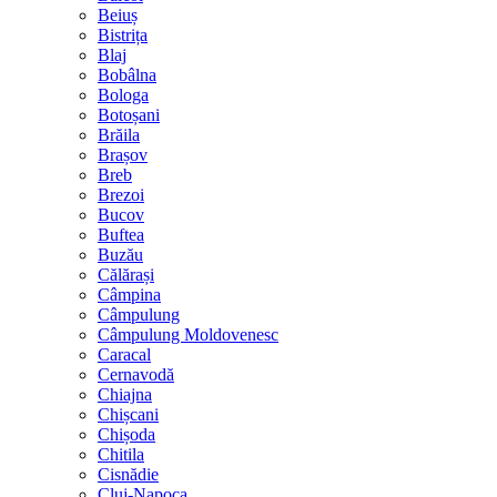
Beiuș
Bistrița
Blaj
Bobâlna
Bologa
Botoșani
Brăila
Brașov
Breb
Brezoi
Bucov
Buftea
Buzău
Călărași
Câmpina
Câmpulung
Câmpulung Moldovenesc
Caracal
Cernavodă
Chiajna
Chișcani
Chișoda
Chitila
Cisnădie
Cluj-Napoca