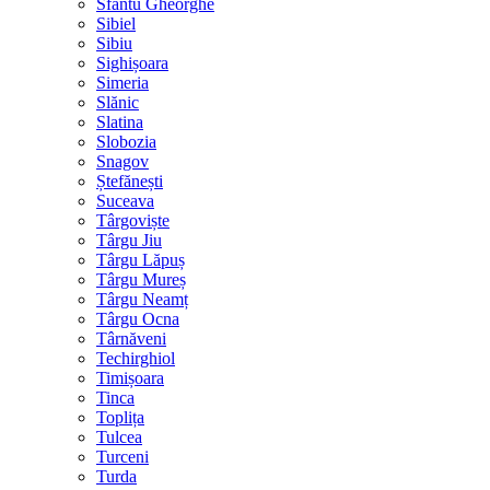
Sfântu Gheorghe
Sibiel
Sibiu
Sighișoara
Simeria
Slănic
Slatina
Slobozia
Snagov
Ștefănești
Suceava
Târgoviște
Târgu Jiu
Târgu Lăpuș
Târgu Mureș
Târgu Neamț
Târgu Ocna
Târnăveni
Techirghiol
Timișoara
Tinca
Toplița
Tulcea
Turceni
Turda