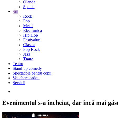
Olanda
Spania
Stil
Rock
Pop
Metal
Electronica
Hip Hop
Festivaluri
Clasica
Pop Rock
Jazz
Toate
Teatru
Stand-up comedy
Spectacole pentru copii
Vouchere cadou
Servicii
Evenimentul s-a încheiat,
dar încă mai găseș