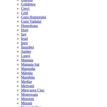
Grădiștea
Greci
Grid
Gura Humorului
Gura Vadului
Hunedoara
Huși
Iași
Ieud
Ineu
Însurăței
Jupiter
Lugoj
Mamaia
Mamaia-Sat
Mangalia
Mărgău
Marghita
Mediaș
Merișani
Miercurea Ciuc
Mogoșoaia
Moroeni
Murani