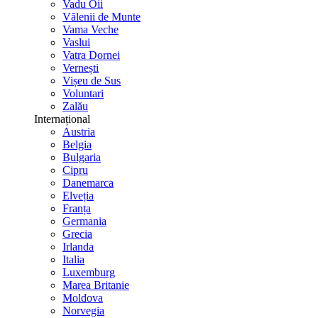
Vadu Oii
Vălenii de Munte
Vama Veche
Vaslui
Vatra Dornei
Vernești
Vișeu de Sus
Voluntari
Zalău
Internațional
Austria
Belgia
Bulgaria
Cipru
Danemarca
Elveția
Franța
Germania
Grecia
Irlanda
Italia
Luxemburg
Marea Britanie
Moldova
Norvegia