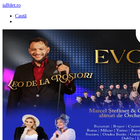
iaBilet.ro
Caută