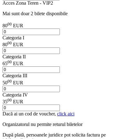
Acces Zona Teren - VIP2
Mai sunt doar 2 bilete disponibile
00
80
EUR
Categoria I
00
80
EUR
Categoria II
00
65
EUR
Categoria III
00
50
EUR
Categoria IV
00
35
EUR
Dacă ai un cod de voucher,
click aici
Organizatorul nu permite returul biletelor
După plată, persoanele juridice pot solicita factura pe