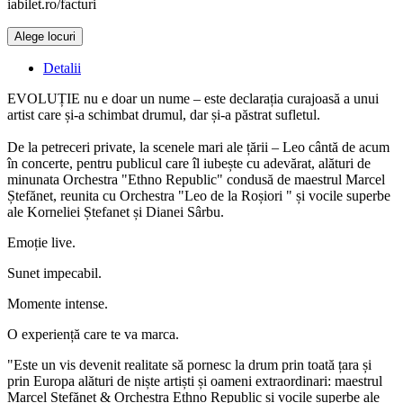
iabilet.ro/facturi
Alege locuri
Doar o mică verificare
Detalii
EVOLUȚIE nu e doar un nume – este declarația curajoasă a unui
artist care și-a schimbat drumul, dar și-a păstrat sufletul.
De la petreceri private, la scenele mari ale țării – Leo cântă de acum
în concerte, pentru publicul care îl iubește cu adevărat, alături de
minunata Orchestra "Ethno Republic" condusă de maestrul Marcel
Ștefănet, reunita cu Orchestra "Leo de la Roșiori " și vocile superbe
ale Korneliei Ștefanet și Dianei Sârbu.
Emoție live.
Sunet impecabil.
Momente intense.
O experiență care te va marca.
"Este un vis devenit realitate să pornesc la drum prin toată țara și
prin Europa alături de niște artiști și oameni extraordinari: maestrul
Marcel Ștefăneț & Orchestra Ethno Republic și vocile superbe ale