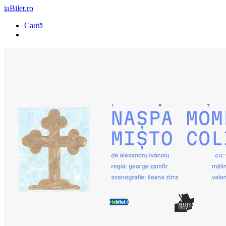
iaBilet.ro
Caută