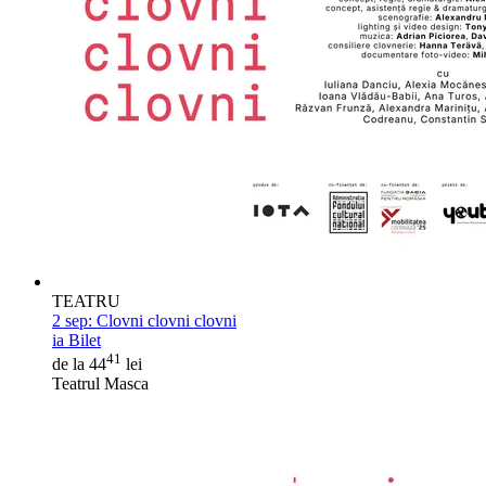
TEATRU
2 sep:
Clovni clovni clovni
ia Bilet
41
de la 44
lei
Teatrul Masca