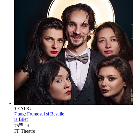
TEATRU
7 aug:
Frumosul si Bestiile
ia Bilet
08
75
lei
FF Theatre