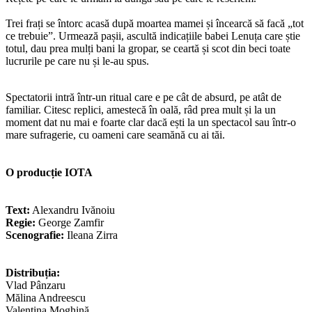
Trei frați se întorc acasă după moartea mamei și încearcă să facă „tot
ce trebuie”. Urmează pașii, ascultă indicațiile babei Lenuța care știe
totul, dau prea mulți bani la gropar, se ceartă și scot din beci toate
lucrurile pe care nu și le-au spus.
Spectatorii intră într-un ritual care e pe cât de absurd, pe atât de
familiar. Citesc replici, amestecă în oală, râd prea mult și la un
moment dat nu mai e foarte clar dacă ești la un spectacol sau într-o
mare sufragerie, cu oameni care seamănă cu ai tăi.
O producție IOTA
Text:
Alexandru Ivănoiu
Regie:
George Zamfir
Scenografie:
Ileana Zirra
Distribuția:
Vlad Pânzaru
Mălina Andreescu
Valentina Moghină