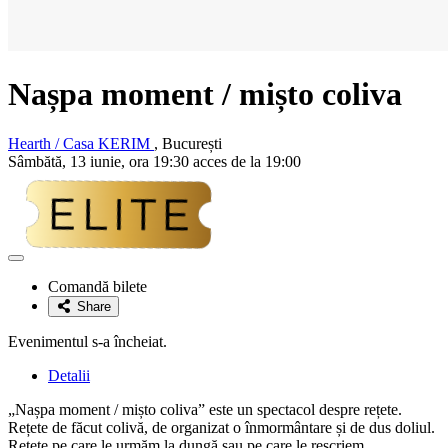
Nașpa moment / mișto coliva
Hearth / Casa KERIM
, București
Sâmbătă, 13 iunie, ora 19:30 acces de la 19:00
Adaugă
la
Comandă bilete
favorite
Share
Evenimentul s-a încheiat.
Detalii
„Nașpa moment / mișto coliva” este un spectacol despre rețete.
Rețete de făcut colivă, de organizat o înmormântare și de dus doliul.
Rețete pe care le urmăm la dungă sau pe care le rescriem.