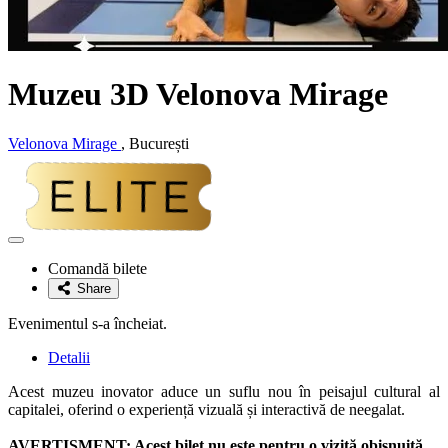
Muzeu 3D
Velonova Mirage
Velonova Mirage
, București
Adaugă
la
Comandă bilete
favorite
Share
Evenimentul s-a încheiat.
Detalii
Acest muzeu inovator aduce un suflu nou în peisajul cultural al
capitalei, oferind o experiență vizuală și interactivă de neegalat.
AVERTISMENT: Acest bilet nu este pentru o vizită obișnuită.