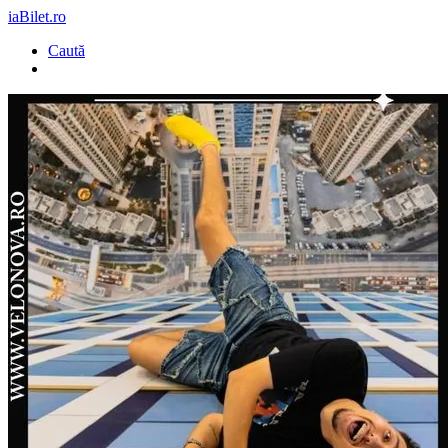
iaBilet.ro
Caută