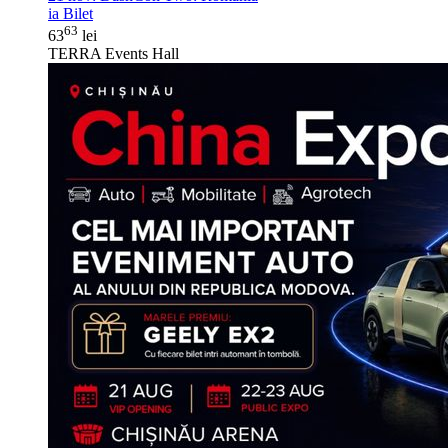
ia Bilet
63
63
lei
TERRA Events Hall