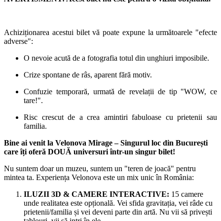
Achiziționarea acestui bilet vă poate expune la următoarele "efecte
adverse":
O nevoie acută de a fotografia totul din unghiuri imposibile.
Crize spontane de râs, aparent fără motiv.
Confuzie temporară, urmată de revelații de tip "WOW, ce
tare!".
Risc crescut de a crea amintiri fabuloase cu prietenii sau
familia.
Bine ai venit la Velonova Mirage – Singurul loc din București
care îți oferă DOUĂ universuri într-un singur bilet!
Nu suntem doar un muzeu, suntem un "teren de joacă" pentru
mintea ta. Experiența Velonova este un mix unic în România:
ILUZII 3D & CAMERE INTERACTIVE:
15 camere
unde realitatea este opțională. Vei sfida gravitația, vei râde cu
prietenii/familia și vei deveni parte din artă. Nu vii să privești
tablouri, vii să intri în ele.