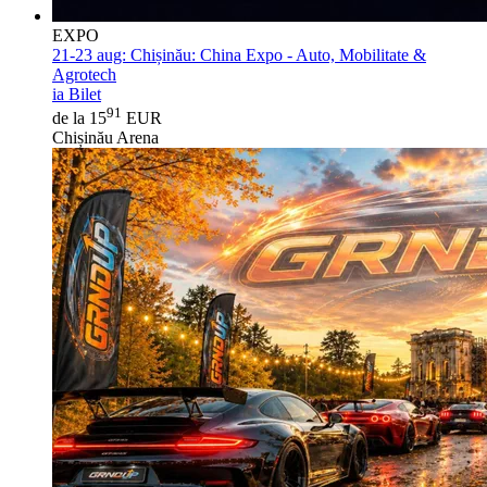
EXPO
21-23 aug:
Chișinău: China Expo - Auto, Mobilitate &
Agrotech
ia Bilet
91
de la 15
EUR
Chișinău Arena