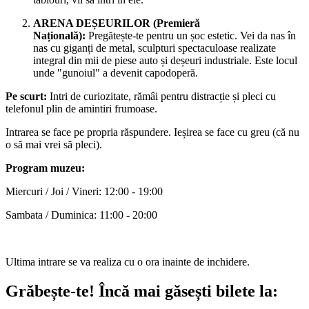
ARENA DEȘEURILOR (Premieră
Națională):
Pregătește-te pentru un șoc estetic. Vei da nas în
nas cu giganți de metal, sculpturi spectaculoase realizate
integral din mii de piese auto și deșeuri industriale. Este locul
unde "gunoiul" a devenit capodoperă.
Pe scurt:
Intri de curiozitate, rămâi pentru distracție și pleci cu
telefonul plin de amintiri frumoase.
Intrarea se face pe propria răspundere. Ieșirea se face cu greu (că nu
o să mai vrei să pleci).
Program muzeu:
Miercuri / Joi / Vineri: 12:00 - 19:00
Sambata / Duminica: 11:00 - 20:00
Ultima intrare se va realiza cu o ora inainte de inchidere.
Grăbește-te!
Încă mai găsești bilete la: