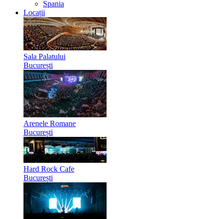
Spania
Locații
Sala Palatului
București
Arenele Romane
București
Hard Rock Cafe
București