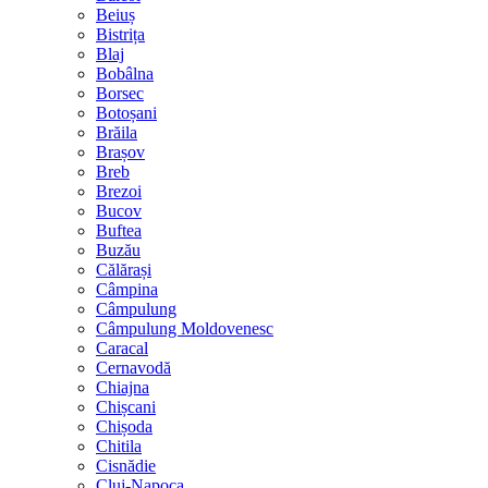
Beiuș
Bistrița
Blaj
Bobâlna
Borsec
Botoșani
Brăila
Brașov
Breb
Brezoi
Bucov
Buftea
Buzău
Călărași
Câmpina
Câmpulung
Câmpulung Moldovenesc
Caracal
Cernavodă
Chiajna
Chișcani
Chișoda
Chitila
Cisnădie
Cluj-Napoca