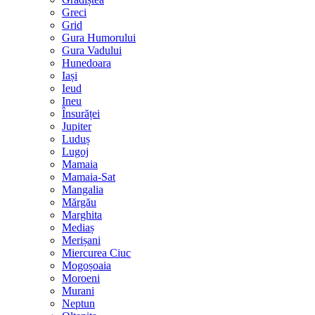
Greci
Grid
Gura Humorului
Gura Vadului
Hunedoara
Iași
Ieud
Ineu
Însurăței
Jupiter
Luduș
Lugoj
Mamaia
Mamaia-Sat
Mangalia
Mărgău
Marghita
Mediaș
Merișani
Miercurea Ciuc
Mogoșoaia
Moroeni
Murani
Neptun