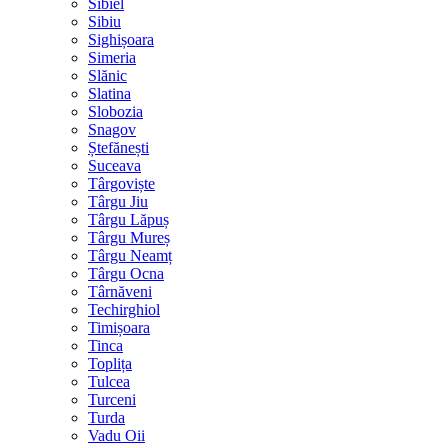
Sibiel
Sibiu
Sighișoara
Simeria
Slănic
Slatina
Slobozia
Snagov
Ștefănești
Suceava
Târgoviște
Târgu Jiu
Târgu Lăpuș
Târgu Mureș
Târgu Neamț
Târgu Ocna
Târnăveni
Techirghiol
Timișoara
Tinca
Toplița
Tulcea
Turceni
Turda
Vadu Oii