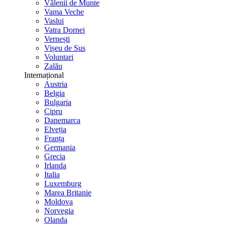
Vălenii de Munte
Vama Veche
Vaslui
Vatra Dornei
Vernești
Vișeu de Sus
Voluntari
Zalău
Internațional
Austria
Belgia
Bulgaria
Cipru
Danemarca
Elveția
Franța
Germania
Grecia
Irlanda
Italia
Luxemburg
Marea Britanie
Moldova
Norvegia
Olanda