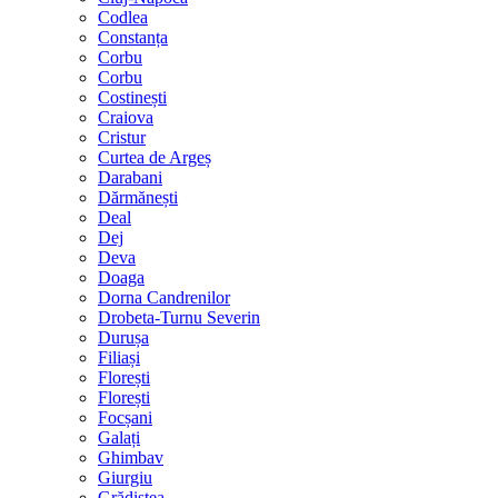
Codlea
Constanța
Corbu
Corbu
Costinești
Craiova
Cristur
Curtea de Argeș
Darabani
Dărmănești
Deal
Dej
Deva
Doaga
Dorna Candrenilor
Drobeta-Turnu Severin
Durușa
Filiași
Florești
Florești
Focșani
Galați
Ghimbav
Giurgiu
Grădiștea