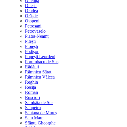
Oltenița
Onești
Oradea
Orăștie
Otopeni
Petroșani
Petrovaselo
Piatra-Neamț
Pitești
Ploiești
Podișor
Popești Leordeni
Porumbacu de Sus
Rădăuți
Râmnicu Sărat
Râmnicu Vâlcea
Reghin
Reșița
Roman
Rusciori
Sâmbăta de Sus
Sânpetru
Sântana de Mureș
Satu Mare
Sfântu Gheorghe