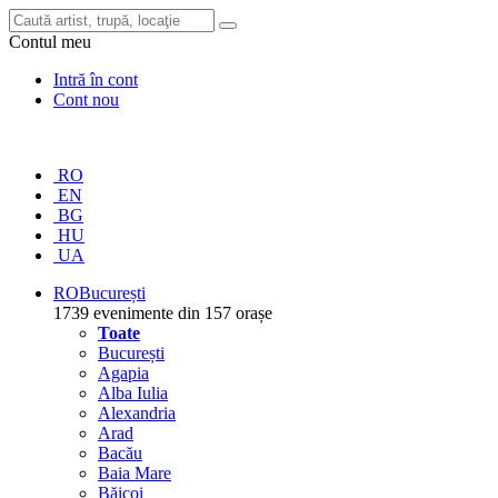
Contul meu
Intră în cont
Cont nou
RO
EN
BG
HU
UA
RO
București
1739 evenimente din 157 orașe
Toate
București
Agapia
Alba Iulia
Alexandria
Arad
Bacău
Baia Mare
Băicoi